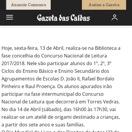
-
Natacha Narciso
13 de Abril, 2018
968
0
Anuncie Connosco
Assine a Gazeta
Início
Cultura
Biblioteca acolhe concursos, atelier e Feira do
Livro
Hoje, sexta-feira, 13 de Abril, realiza-se na Biblioteca a
fase concelhia do Concurso Nacional de Leitura
2017/2018. Nele vão participar alunos do 1º, 2º, 3º
Ciclos do Ensino Básico e Ensino Secundário dos
Agrupamentos de Escolas D. João II, Rafael Bordalo
Pinheiro e Raul Proença. Os alunos apurados irão
participar na fase intermunicipal do Concurso
Nacional de Leitura que decorrerá em Torres Vedras.
No dia 14 de Abril (sábado), das 16h00 às 17h30, vai
realizar-se um ateliê de origami destinado a crianças,
a partir dos sete anos e suas famílias.