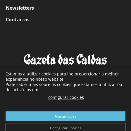
Newsletters
Contactos
Estamos a utilizar cookies para lhe proporcionar a melhor
experiência no nosso website.
Pode saber mais sobre os cookies que estamos a utilizar ou
SOBRE NÓS
desactivá-los em
configurar cookies
Com sede nas Caldas da Rainha e mais de 90 anos de
.
existência, é o jornal regional com maior número de leitores
a sul de distrito de Leiria, com mais de 40.000 leitores por
Aceitar todas
toda a região Oeste. Jornal com distribuição em Portugal
Continental e assinatura online.
Configurar Cookies