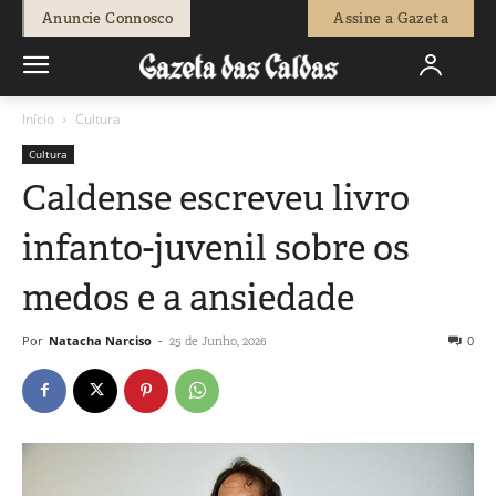
Anuncie Connosco
Assine a Gazeta
Início
Cultura
Cultura
Caldense escreveu livro
infanto-juvenil sobre os
medos e a ansiedade
Por
Natacha Narciso
-
0
25 de Junho, 2026