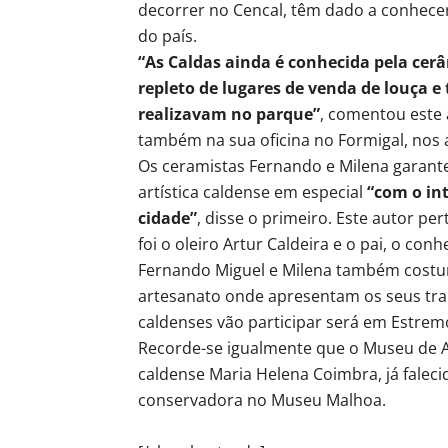
decorrer no Cencal, têm dado a conhecer 
do país.
“As Caldas ainda é conhecida pela ce
repleto de lugares de venda de louça 
realizavam no parque”
, comentou este 
também na sua oficina no Formigal, nos 
Os ceramistas Fernando e Milena garant
artística caldense em especial
“com o int
cidade”
, disse o primeiro. Este autor pe
foi o oleiro Artur Caldeira e o pai, o con
Fernando Miguel e Milena também costum
artesanato onde apresentam os seus tr
caldenses vão participar será em Estrem
Recorde-se igualmente que o Museu de Ar
caldense Maria Helena Coimbra, já faleci
conservadora no Museu Malhoa.