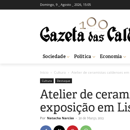
Domingo, 9 _ Agosto _ 2026, 15:05
Sociedade
Política
Economia
Início
Cultura
Atelier de ceramistas caldenses em
Cultura
Destaque
Atelier de ceram
exposição em Li
Por
Natacha Narciso
-
30 de Março, 2013