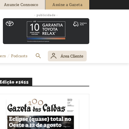
Anuncie Connosco
Assine a Gazeta
- publicidade -
Área Cliente
ers
Podcasts
Edição #5655