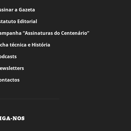
ssinar a Gazeta
statuto Editorial
ampanha “Assinaturas do Centenário”
icha técnica e História
odcasts
ewsletters
ontactos
IGA-NOS