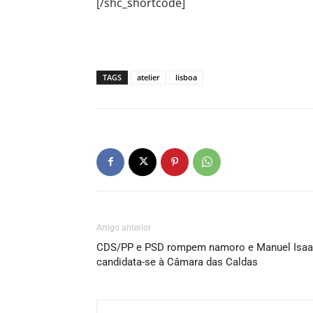
[/shc_shortcode]
TAGS
atelier
lisboa
Artigo anterior
CDS/PP e PSD rompem namoro e Manuel Isa
candidata-se à Câmara das Caldas