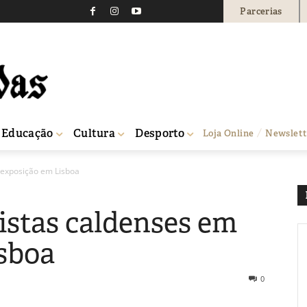
Parcerias
Educação
Cultura
Desporto
Loja Online
Newslett
 exposição em Lisboa
istas caldenses em
sboa
0