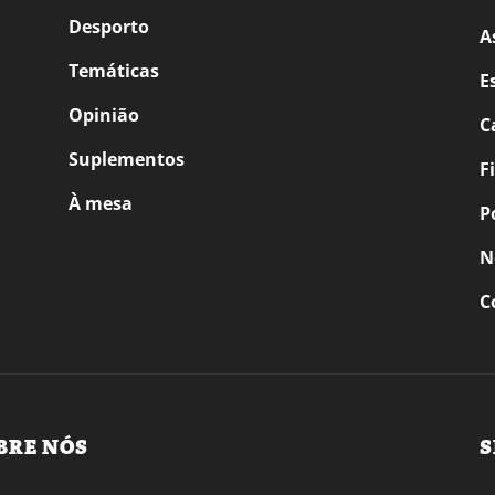
Desporto
A
Temáticas
E
Opinião
C
Suplementos
F
À mesa
P
N
C
BRE NÓS
S