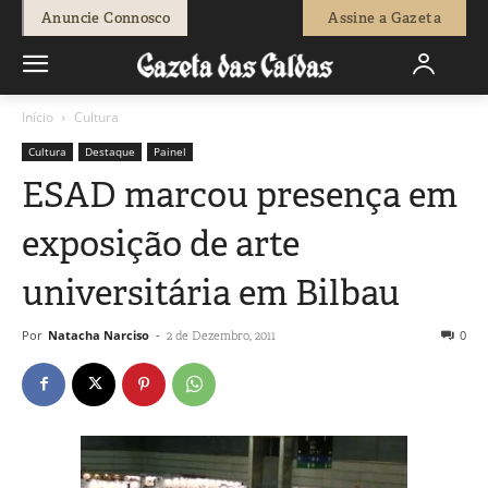
Anuncie Connosco
Assine a Gazeta
Início
Cultura
Cultura
Destaque
Painel
ESAD marcou presença em
exposição de arte
universitária em Bilbau
Por
Natacha Narciso
-
0
2 de Dezembro, 2011