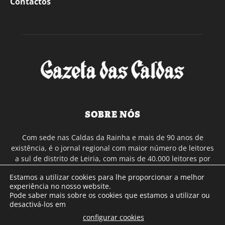
Contactos
SOBRE NÓS
Com sede nas Caldas da Rainha e mais de 90 anos de
existência, é o jornal regional com maior número de leitores
a sul de distrito de Leiria, com mais de 40.000 leitores por
toda a região Oeste. Jornal com distribuição em Portugal
Estamos a utilizar cookies para lhe proporcionar a melhor
Continental e assinatura online.
experiência no nosso website.
Pode saber mais sobre os cookies que estamos a utilizar ou
desactivá-los em
SIGA-NOS
configurar cookies