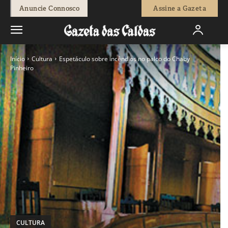
Anuncie Connosco
Assine a Gazeta
Início
Cultura
Espetáculo sobre incêndios no palco do Chaby
Pinheiro
CULTURA