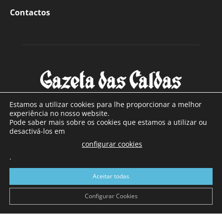
Contactos
Estamos a utilizar cookies para lhe proporcionar a melhor
experiência no nosso website.
Pode saber mais sobre os cookies que estamos a utilizar ou
SOBRE NÓS
desactivá-los em
configurar cookies
Com sede nas Caldas da Rainha e mais de 90 anos de
.
existência, é o jornal regional com maior número de leitores
a sul de distrito de Leiria, com mais de 40.000 leitores por
Aceitar todas
toda a região Oeste. Jornal com distribuição em Portugal
Continental e assinatura online.
Configurar Cookies