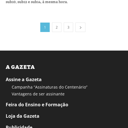
sub10, sub12 e sub14, à mesma hora.
1
2
3
A GAZETA
Assine a Gazeta
Campanha “Assinaturas do Centenário”
Vantagens de ser assinante
Feira do Ensino e Formação
Loja da Gazeta
Publicidade