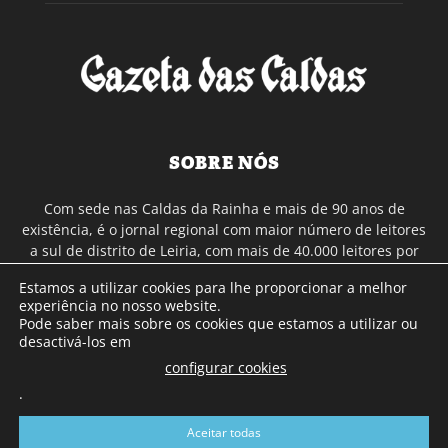
SOBRE NÓS
Com sede nas Caldas da Rainha e mais de 90 anos de
existência, é o jornal regional com maior número de leitores
a sul de distrito de Leiria, com mais de 40.000 leitores por
toda a região Oeste. Jornal com distribuição em Portugal
Estamos a utilizar cookies para lhe proporcionar a melhor
Continental e assinatura online.
experiência no nosso website.
Pode saber mais sobre os cookies que estamos a utilizar ou
desactivá-los em
SIGA-NOS
configurar cookies
.
Aceitar todas