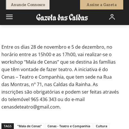
-
Redação
19 de Novembro, 2020
493
0
Anuncie Connosco
Assine a Gazeta
Início
Cultura
Inscrições abertas para workshop no Cenas
Teatro
Entre os dias 28 de novembro e 5 de dezembro, no
horário entre as 15h00 e as 17h00, vai realizar-se o
workshop “Mala de Cenas” que se destina às famílias
que têm vontade de fazer teatro. A iniciativa é do
Cenas – Teatro e Companhia, que tem sede na Rua
das Montras, nº 71, nas Caldas da Rainha. As
inscrições são obrigatórias e podem ser feitas através
do telemóvel 965 436 343 ou do e-mail
cenasdeteatro@gmail.com.
TAGS
"Mala de Cenas"
Cenas - Teatro e Companhia
Cultura