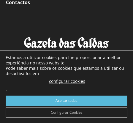
Contactos
Estamos a utilizar cookies para lhe proporcionar a melhor
experiência no nosso website.
Pode saber mais sobre os cookies que estamos a utilizar ou
SOBRE NÓS
desactivá-los em
configurar cookies
Com sede nas Caldas da Rainha e mais de 90 anos de
.
existência, é o jornal regional com maior número de leitores
a sul de distrito de Leiria, com mais de 40.000 leitores por
Aceitar todas
toda a região Oeste. Jornal com distribuição em Portugal
Continental e assinatura online.
Configurar Cookies
SIGA-NOS