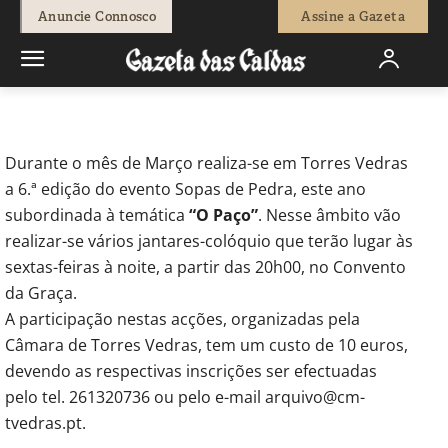
-
Redação
2 de Março, 2012
616
0
Anuncie Connosco
Assine a Gazeta
Início
Breves
Jantares-colóquio em Torres Vedras abordam
temas históricos
Durante o mês de Março realiza-se em Torres Vedras
a 6.ª edição do evento Sopas de Pedra, este ano
subordinada à temática
“O Paço”
. Nesse âmbito vão
realizar-se vários jantares-colóquio que terão lugar às
sextas-feiras à noite, a partir das 20h00, no Convento
da Graça.
A participação nestas acções, organizadas pela
Câmara de Torres Vedras, tem um custo de 10 euros,
devendo as respectivas inscrições ser efectuadas
pelo tel. 261320736 ou pelo e-mail arquivo@cm-
tvedras.pt.