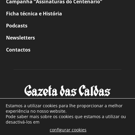
Campanha “Assinaturas do Centenário”
Ficha técnica e História
Podcasts
Newsletters
Contactos
Estamos a utilizar cookies para lhe proporcionar a melhor
experiência no nosso website.
Pode saber mais sobre os cookies que estamos a utilizar ou
SOBRE NÓS
desactivá-los em
configurar cookies
Com sede nas Caldas da Rainha e mais de 90 anos de