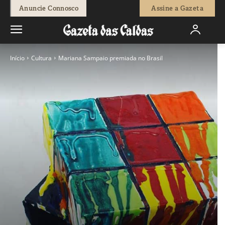
Anuncie Connosco
Assine a Gazeta
Início
Cultura
Mariana Sampaio premiada no Brasil