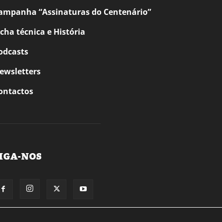
ampanha “Assinaturas do Centenário”
icha técnica e História
odcasts
ewsletters
ontactos
IGA-NOS