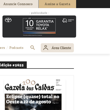
Anuncie Connosco
Assine a Gazeta
- publicidade -
obaça
Área Cliente
ers
Podcasts
Edição #5655