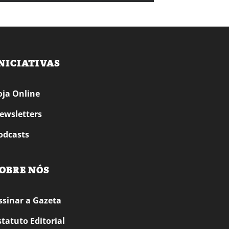
NICIATIVAS
oja Online
ewsletters
odcasts
OBRE NÓS
ssinar a Gazeta
statuto Editorial