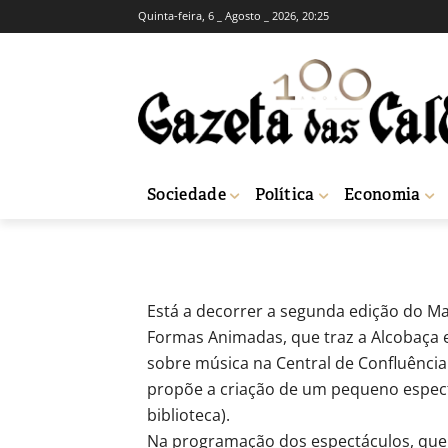
Quinta-feira, 6 _ Agosto _ 2026, 20:25
CULTURA
Marionetas e 
-
Isaque Vicente
28 de Setembro, 2018
Sociedade
Política
Economia
Início
Cultura
Marionetas e Formas Animadas em Alcobaça
Está a decorrer a segunda edição do Ma
Formas Animadas, que traz a Alcobaça e
sobre música na Central de Confluência 
propõe a criação de um pequeno espec
biblioteca).
Na programação dos espectáculos, que 