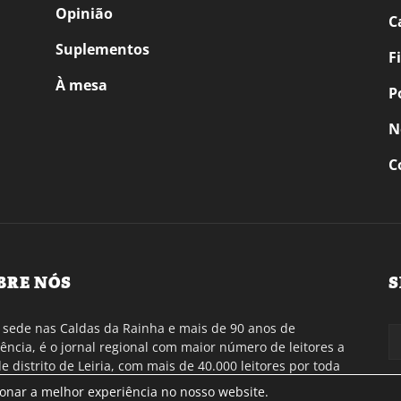
Opinião
C
Suplementos
F
À mesa
P
N
C
BRE NÓS
S
sede nas Caldas da Rainha e mais de 90 anos de
tência, é o jornal regional com maior número de leitores a
de distrito de Leiria, com mais de 40.000 leitores por toda
gião Oeste. Jornal com distribuição em Portugal
ionar a melhor experiência no nosso website.