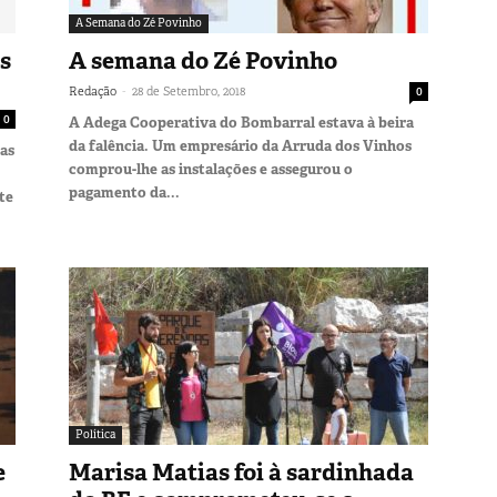
A Semana do Zé Povinho
s
A semana do Zé Povinho
-
Redação
28 de Setembro, 2018
0
0
A Adega Cooperativa do Bombarral estava à beira
da falência. Um empresário da Arruda dos Vinhos
das
comprou-lhe as instalações e assegurou o
pagamento da...
te
Política
e
Marisa Matias foi à sardinhada