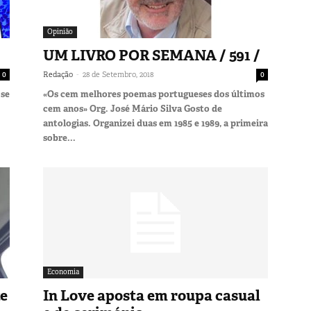
Opinião
UM LIVRO POR SEMANA / 591 /
-
0
Redação
28 de Setembro, 2018
0
 se
«Os cem melhores poemas portugueses dos últimos
cem anos» Org. José Mário Silva Gosto de
antologias. Organizei duas em 1985 e 1989, a primeira
sobre...
Economia
te
In Love aposta em roupa casual