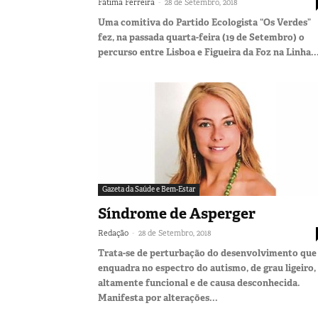
-
Fátima Ferreira
28 de Setembro, 2018
Uma comitiva do Partido Ecologista “Os Verdes”
fez, na passada quarta-feira (19 de Setembro) o
percurso entre Lisboa e Figueira da Foz na Linha..
Gazeta da Saúde e Bem-Estar
Síndrome de Asperger
-
Redação
28 de Setembro, 2018
Trata-se de perturbação do desenvolvimento que
enquadra no espectro do autismo, de grau ligeiro,
altamente funcional e de causa desconhecida.
Manifesta por alterações...