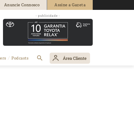
Anuncie Connosco
Assine a Gazeta
- publicidade -
Área Cliente
ers
Podcasts