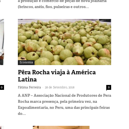
a
a produção e comércio de peças de nova joalharia
(brincos, anéis, fios, pulseiras e outros...
Economia
Pêra Rocha viaja à América
Latina
-
0
Fátima Ferreira
28 de Setembro, 2018
0
A ANP – Associação Nacional de Produtores de Pera
Rocha marca presença, pela primeira vez, na
Expoalimentaria, no Peru, uma das principais feiras
do...