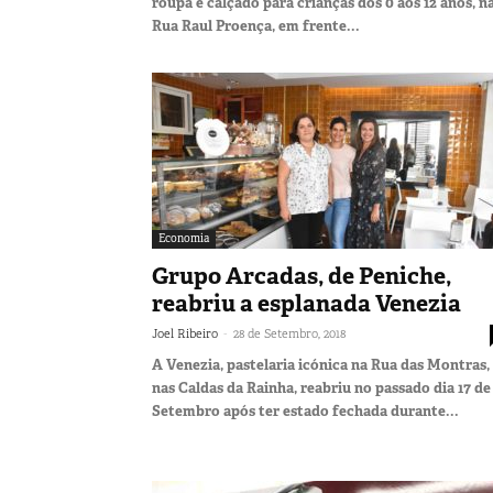
roupa e calçado para crianças dos 0 aos 12 anos, n
Rua Raul Proença, em frente...
Economia
Grupo Arcadas, de Peniche,
reabriu a esplanada Venezia
-
Joel Ribeiro
28 de Setembro, 2018
A Venezia, pastelaria icónica na Rua das Montras,
nas Caldas da Rainha, reabriu no passado dia 17 de
Setembro após ter estado fechada durante...