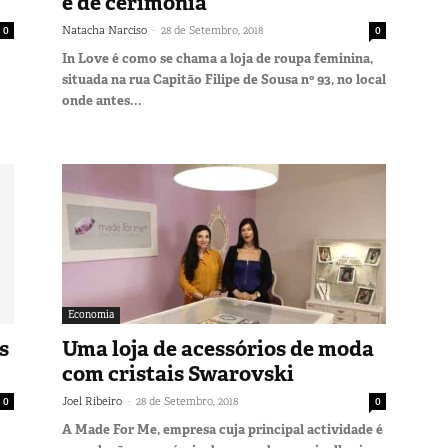
e de cerimónia
-
0
Natacha Narciso
28 de Setembro, 2018
0
In Love é como se chama a loja de roupa feminina,
situada na rua Capitão Filipe de Sousa nº 93, no local
onde antes...
Economia
s
Uma loja de acessórios de moda
com cristais Swarovski
-
0
Joel Ribeiro
28 de Setembro, 2018
0
A Made For Me, empresa cuja principal actividade é