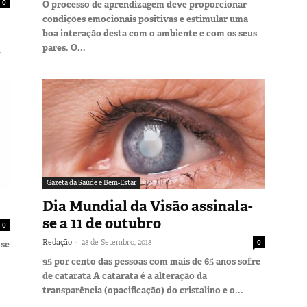
0
O processo de aprendizagem deve proporcionar
condições emocionais positivas e estimular uma
boa interação desta com o ambiente e com os seus
pares. O...
.
Gazeta da Saúde e Bem-Estar
Dia Mundial da Visão assinala-
se a 11 de outubro
0
-
Redação
28 de Setembro, 2018
0
 se
95 por cento das pessoas com mais de 65 anos sofre
de catarata A catarata é a alteração da
transparência (opacificação) do cristalino e o...