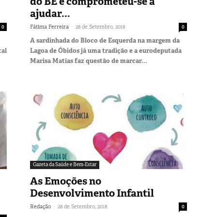
do BE e comprometeu-se a
ajudar...
-
0
Fátima Ferreira
28 de Setembro, 2018
0
A sardinhada do Bloco de Esquerda na margem da
tal
Lagoa de Óbidos já uma tradição e a eurodeputada
Marisa Matias faz questão de marcar...
Gazeta da Saúde e Bem-Estar
As Emoções no
Desenvolvimento Infantil
-
Redação
28 de Setembro, 2018
0