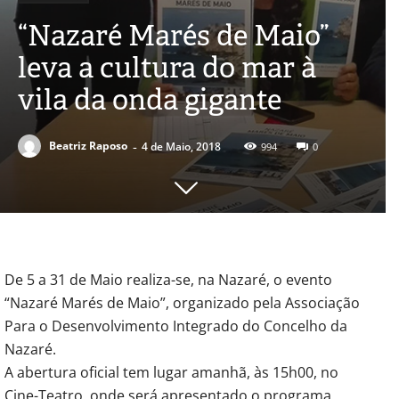
“Nazaré Marés de Maio”
leva a cultura do mar à
vila da onda gigante
-
Beatriz Raposo
4 de Maio, 2018
994
0
De 5 a 31 de Maio realiza-se, na Nazaré, o evento
“Nazaré Marés de Maio”, organizado pela Associação
Para o Desenvolvimento Integrado do Concelho da
Nazaré.
A abertura oficial tem lugar amanhã, às 15h00, no
Cine-Teatro, onde será apresentado o programa