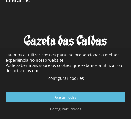
Contactos
Estamos a utilizar cookies para lhe proporcionar a melhor
experiência no nosso website.
Pode saber mais sobre os cookies que estamos a utilizar ou
SOBRE NÓS
desactivá-los em
configurar cookies
Com sede nas Caldas da Rainha e mais de 90 anos de
.
existência, é o jornal regional com maior número de leitores
a sul de distrito de Leiria, com mais de 40.000 leitores por
Aceitar todas
toda a região Oeste. Jornal com distribuição em Portugal
Continental e assinatura online.
Configurar Cookies
SIGA-NOS