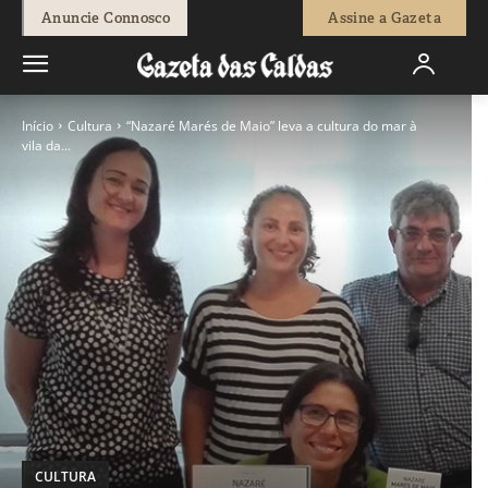
Anuncie Connosco
Assine a Gazeta
Início
Cultura
“Nazaré Marés de Maio” leva a cultura do mar à
vila da...
CULTURA