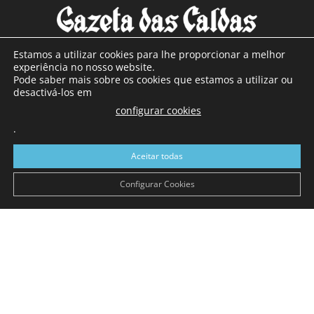
Estamos a utilizar cookies para lhe proporcionar a melhor
experiência no nosso website.
Pode saber mais sobre os cookies que estamos a utilizar ou
SOBRE NÓS
desactivá-los em
configurar cookies
Com sede nas Caldas da Rainha e mais de 90 anos de
.
existência, é o jornal regional com maior número de leitores
a sul de distrito de Leiria, com mais de 40.000 leitores por
Aceitar todas
toda a região Oeste. Jornal com distribuição em Portugal
Continental e assinatura online.
Configurar Cookies
SIGA-NOS
© Gazeta das Caldas - 2026