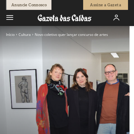
Anuncie Connosco
Assine a Gazeta
Início
Cultura
Novo coletivo quer lançar concurso de artes