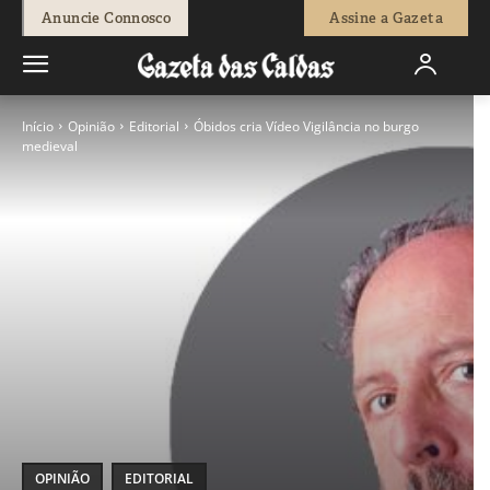
Anuncie Connosco
Assine a Gazeta
Início
Opinião
Editorial
Óbidos cria Vídeo Vigilância no burgo
medieval
OPINIÃO
EDITORIAL