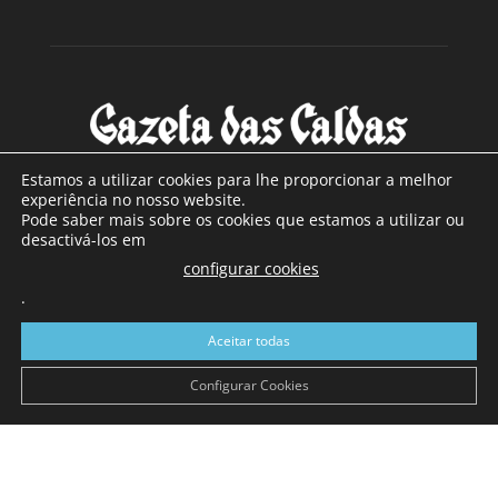
Estamos a utilizar cookies para lhe proporcionar a melhor
experiência no nosso website.
Pode saber mais sobre os cookies que estamos a utilizar ou
SOBRE NÓS
desactivá-los em
configurar cookies
Com sede nas Caldas da Rainha e mais de 90 anos de
.
existência, é o jornal regional com maior número de leitores
a sul de distrito de Leiria, com mais de 40.000 leitores por
Aceitar todas
toda a região Oeste. Jornal com distribuição em Portugal
Continental e assinatura online.
Configurar Cookies
SIGA-NOS