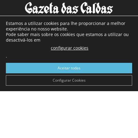
Estamos a utilizar cookies para lhe proporcionar a melhor
experiência no nosso website.
Pode saber mais sobre os cookies que estamos a utilizar ou
SOBRE NÓS
desactivá-los em
configurar cookies
Com sede nas Caldas da Rainha e mais de 90 anos de
.
existência, é o jornal regional com maior número de leitores
a sul de distrito de Leiria, com mais de 40.000 leitores por
Aceitar todas
toda a região Oeste. Jornal com distribuição em Portugal
Continental e assinatura online.
Configurar Cookies
SIGA-NOS
© Gazeta das Caldas - 2026