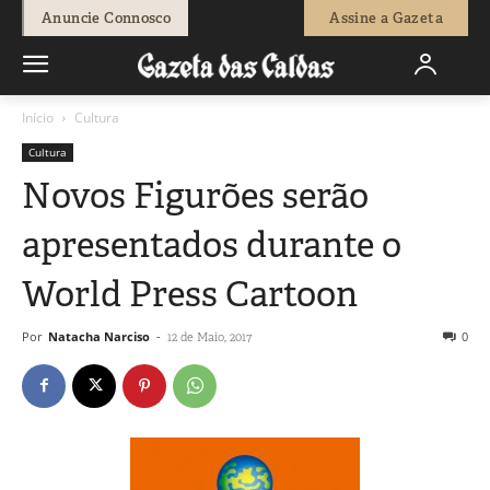
Anuncie Connosco
Assine a Gazeta
Início
Cultura
Cultura
Novos Figurões serão
apresentados durante o
World Press Cartoon
Por
Natacha Narciso
-
0
12 de Maio, 2017