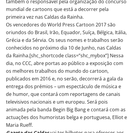
também o responsável pela organização do concurso
mundial de cartoons que está a decorrer pela
primeira vez nas Caldas da Rainha.
Os vencedores do World Press Cartoon 2017 são
oriundos do Brasil, Irão, Equador, Suíça, Bélgica, Itália,
Grécia e da Sérvia. Os seus nomes e trabalhos serão
conhecidos no próximo dia 10 de Junho, nas Caldas
da Rainha.[shc_shortcode class=”shc_mybox”] Nessa
dia, no CCC, abre portas ao público a exposição com
os melhores trabalhos do mundo do cartoon,
publicados em 2016 e, no serão, decorrerá a gala da
entrega dos prémios – um espectáculo de música e
de humor, que contará com reportagens de canais
televisivos nacionais e um europeu. Será pois
animada pela banda Begin Big Bang e contará com as
actuações dos humoristas belga e portuguesa, Elliot e
Maria Rueff.
Gazeta das Caldas
vai ter bilhetes para oferecer aos