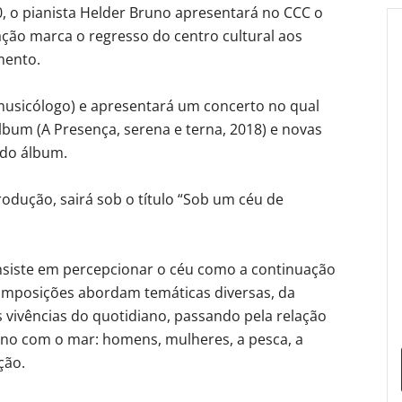
0, o pianista Helder Bruno apresentará no CCC o
ção marca o regresso do centro cultural aos
mento.
musicólogo) e apresentará um concerto no qual
lbum (A Presença, serena e terna, 2018) e novas
ndo álbum.
odução, sairá sob o título “Sob um céu de
nsiste em percepcionar o céu como a continuação
 composições abordam temáticas diversas, da
s vivências do quotidiano, passando pela relação
ano com o mar: homens, mulheres, a pesca, a
ção.