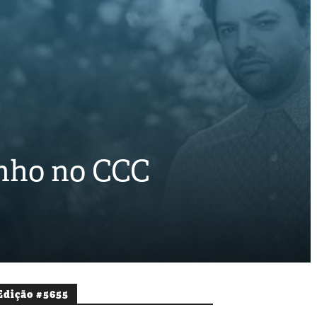
unho no CCC
Edição #5655