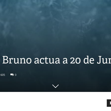
r Bruno actua a 20 de J
605
0