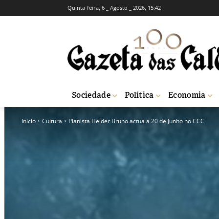
Quinta-feira, 6 _ Agosto _ 2026, 15:42
Sociedade
Política
Economia
Início
Cultura
Pianista Helder Bruno actua a 20 de Junho no CCC