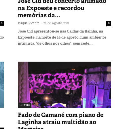
José Cid deu concerto animado
na Expoeste e recordou
memórias da...
-
0
Isaque Vicente
26 de Agosto, 2021
0
José Cid apresentou-se nas Caldas da Rainha, na
ado
Expoeste, na noite de 19 de agosto, num ambiente
intimista, “de olhos nos olhos”, sem rede...
Cultura
Fado de Camané com piano de
Laginha atraiu multidão ao