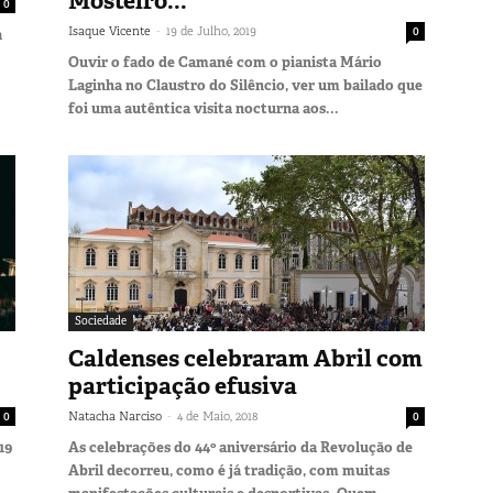
Mosteiro...
0
-
Isaque Vicente
19 de Julho, 2019
0
a
Ouvir o fado de Camané com o pianista Mário
Laginha no Claustro do Silêncio, ver um bailado que
foi uma autêntica visita nocturna aos...
Sociedade
Caldenses celebraram Abril com
participação efusiva
-
0
Natacha Narciso
4 de Maio, 2018
0
19
As celebrações do 44º aniversário da Revolução de
Abril decorreu, como é já tradição, com muitas