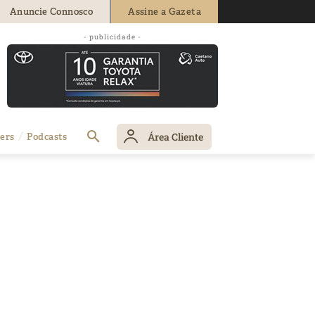
Anuncie Connosco
Assine a Gazeta
- publicidade -
Área Cliente
ers
Podcasts