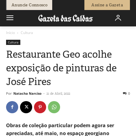
Anuncie Connosco
Assine a Gazeta
Início
Cultura
Cultura
Restaurante Geo acolhe
exposição de pinturas de
José Pires
Por
Natacha Narciso
-
0
21 de Abril, 2022
Obras de coleção particular podem agora ser
apreciadas, até maio, no espaço georgiano