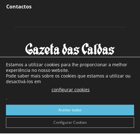
Contactos
Estamos a utilizar cookies para lhe proporcionar a melhor
experiência no nosso website.
Pode saber mais sobre os cookies que estamos a utilizar ou
SOBRE NÓS
desactivá-los em
configurar cookies
Com sede nas Caldas da Rainha e mais de 90 anos de
.
existência, é o jornal regional com maior número de leitores
a sul de distrito de Leiria, com mais de 40.000 leitores por
Aceitar todas
toda a região Oeste. Jornal com distribuição em Portugal
Continental e assinatura online.
Configurar Cookies