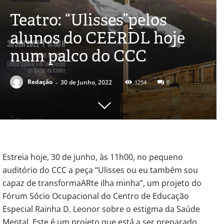
Teatro: “Ulisses”pelos
alunos do CEERDL hoje
num palco do CCC
-
Redação
30 de Junho, 2022
1254
0
Estreia hoje, 30 de junho, às 11h00, no pequeno
auditório do CCC a peça “Ulisses ou eu também sou
capaz de transformaARte ilha minha”, um projeto do
Fórum Sócio Ocupacional do Centro de Educação
Especial Rainha D. Leonor sobre o estigma da Saúde
Mental. Este é um projeto que está a ser preparado