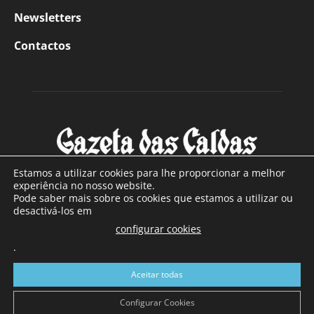
Newsletters
Contactos
Estamos a utilizar cookies para lhe proporcionar a melhor
experiência no nosso website.
Pode saber mais sobre os cookies que estamos a utilizar ou
SOBRE NÓS
desactivá-los em
configurar cookies
Com sede nas Caldas da Rainha e mais de 90 anos de
.
existência, é o jornal regional com maior número de leitores
a sul de distrito de Leiria, com mais de 40.000 leitores por
Aceitar todas
toda a região Oeste. Jornal com distribuição em Portugal
Continental e assinatura online.
Configurar Cookies