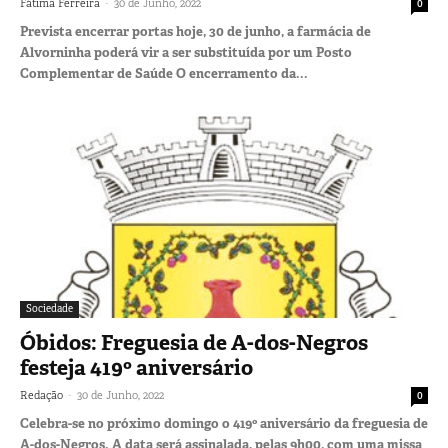
-
Fátima Ferreira
30 de Junho, 2022
0
Prevista encerrar portas hoje, 30 de junho, a farmácia de
Alvorninha poderá vir a ser substituída por um Posto
Complementar de Saúde O encerramento da...
Sociedade
Óbidos: Freguesia de A-dos-Negros
festeja 419º aniversário
-
Redação
30 de Junho, 2022
0
Celebra-se no próximo domingo o 419º aniversário da freguesia de
A-dos-Negros. A data será assinalada, pelas 9h00, com uma missa