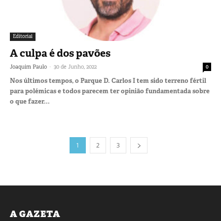
Editorial
A culpa é dos pavões
-
Joaquim Paulo
30 de Junho, 2022
0
Nos últimos tempos, o Parque D. Carlos I tem sido terreno fértil
para polémicas e todos parecem ter opinião fundamentada sobre
o que fazer...
1
2
3
A GAZETA