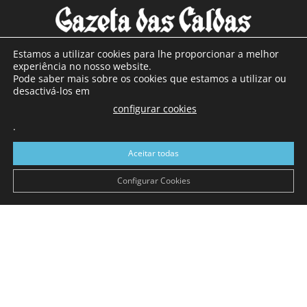
Estamos a utilizar cookies para lhe proporcionar a melhor
experiência no nosso website.
Pode saber mais sobre os cookies que estamos a utilizar ou
SOBRE NÓS
desactivá-los em
configurar cookies
Com sede nas Caldas da Rainha e mais de 90 anos de
.
existência, é o jornal regional com maior número de leitores
a sul de distrito de Leiria, com mais de 40.000 leitores por
Aceitar todas
toda a região Oeste. Jornal com distribuição em Portugal
Continental e assinatura online.
Configurar Cookies
SIGA-NOS
© Gazeta das Caldas - 2026