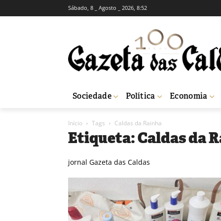
Sábado, 8 _ Agosto _ 2026, 8:52
Sociedade
Política
Economia
Início
Tags
Caldas da Rainha
Etiqueta: Caldas da 
jornal Gazeta das Caldas