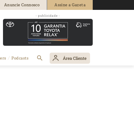
Anuncie Connosco
Assine a Gazeta
- publicidade -
Área Cliente
ers
Podcasts