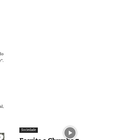
do
".
al,
Sociedade