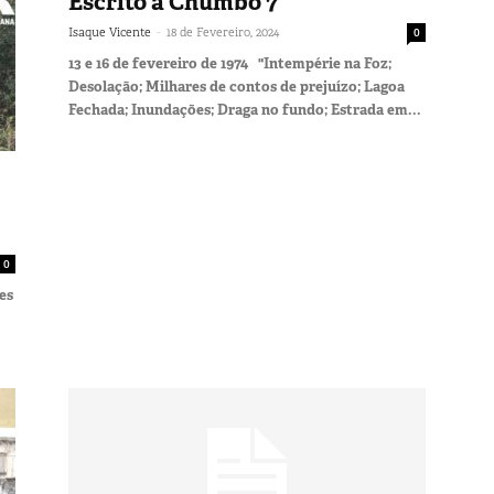
Escrito a Chumbo 7
-
Isaque Vicente
18 de Fevereiro, 2024
0
13 e 16 de fevereiro de 1974 "Intempérie na Foz;
Desolação; Milhares de contos de prejuízo; Lagoa
Fechada; Inundações; Draga no fundo; Estrada em...
0
es