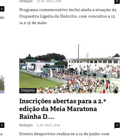
-
Redação
10 de Abril, 2026
0
0
Programa comemorativo inclui ainda a atuação da
Orquestra Ligeira do Exército, com conceitos a 13,
 de
14 e 15 de maio
Desporto
Inscrições abertas para a 2.ª
edição da Meia Maratona
Rainha D....
-
0
Redação
9 de Abril, 2026
0
na
Evento desportivo realiza-se a 14 de junho com