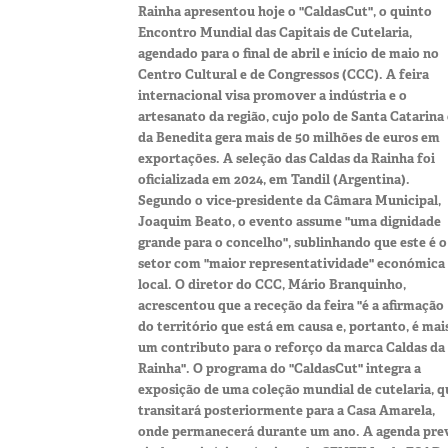
Rainha apresentou hoje o "CaldasCut", o quinto
Encontro Mundial das Capitais de Cutelaria,
agendado para o final de abril e início de maio no
Centro Cultural e de Congressos (CCC). A feira
internacional visa promover a indústria e o
artesanato da região, cujo polo de Santa Catarina 
da Benedita gera mais de 50 milhões de euros em
exportações. A seleção das Caldas da Rainha foi
oficializada em 2024, em Tandil (Argentina).
Segundo o vice-presidente da Câmara Municipal,
Joaquim Beato, o evento assume "uma dignidade
grande para o concelho", sublinhando que este é o
setor com "maior representatividade" económica
local. O diretor do CCC, Mário Branquinho,
acrescentou que a receção da feira "é a afirmação
do território que está em causa e, portanto, é mai
um contributo para o reforço da marca Caldas da
Rainha". O programa do "CaldasCut" integra a
exposição de uma coleção mundial de cutelaria, q
transitará posteriormente para a Casa Amarela,
onde permanecerá durante um ano. A agenda pre