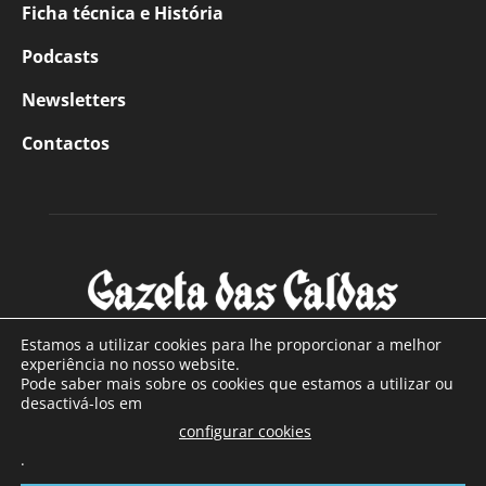
Ficha técnica e História
Podcasts
Newsletters
Contactos
Estamos a utilizar cookies para lhe proporcionar a melhor
experiência no nosso website.
Pode saber mais sobre os cookies que estamos a utilizar ou
SOBRE NÓS
desactivá-los em
configurar cookies
Com sede nas Caldas da Rainha e mais de 90 anos de
.
existência, é o jornal regional com maior número de leitores
a sul de distrito de Leiria, com mais de 40.000 leitores por