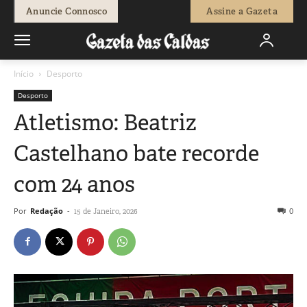
Anuncie Connosco
Assine a Gazeta
Início
Desporto
Desporto
Atletismo: Beatriz
Castelhano bate recorde
com 24 anos
Por
Redação
-
0
15 de Janeiro, 2026