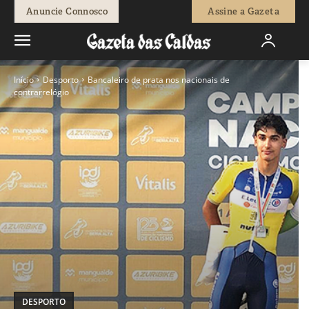
Anuncie Connosco
Assine a Gazeta
Início
Desporto
Bancaleiro de prata nos nacionais de
contrarrelógio
DESPORTO