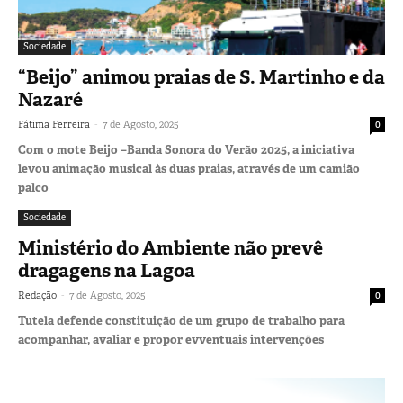
Sociedade
“Beijo” animou praias de S. Martinho e da
Nazaré
-
Fátima Ferreira
7 de Agosto, 2025
0
Com o mote Beijo –Banda Sonora do Verão 2025, a iniciativa
levou animação musical às duas praias, através de um camião
palco
Sociedade
Ministério do Ambiente não prevê
dragagens na Lagoa
-
Redação
7 de Agosto, 2025
0
Tutela defende constituição de um grupo de trabalho para
acompanhar, avaliar e propor evventuais intervenções