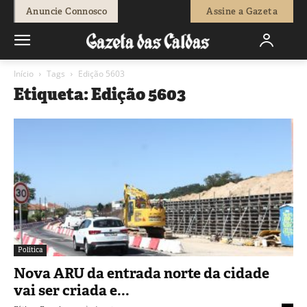
Anuncie Connosco
Assine a Gazeta
Início
Tags
Edição 5603
Etiqueta: Edição 5603
Política
Nova ARU da entrada norte da cidade
vai ser criada e...