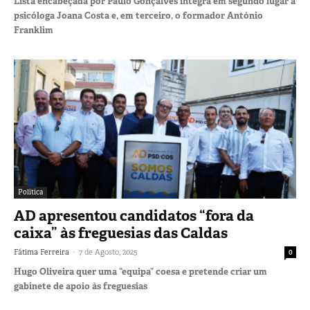
Lista encabeçada por Paulo Gonçalves integra em segundo lugar a
psicóloga Joana Costa e, em terceiro, o formador António
Franklim
Política
AD apresentou candidatos “fora da
caixa” às freguesias das Caldas
-
Fátima Ferreira
7 de Agosto, 2025
0
Hugo Oliveira quer uma “equipa” coesa e pretende criar um
gabinete de apoio às freguesias