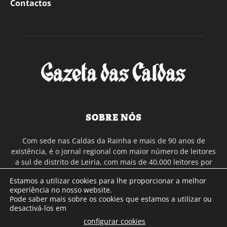
Contactos
SOBRE NÓS
Com sede nas Caldas da Rainha e mais de 90 anos de
existência, é o jornal regional com maior número de leitores
a sul de distrito de Leiria, com mais de 40.000 leitores por
toda a região Oeste. Jornal com distribuição em Portugal
Estamos a utilizar cookies para lhe proporcionar a melhor
Continental e assinatura online.
experiência no nosso website.
Pode saber mais sobre os cookies que estamos a utilizar ou
desactivá-los em
SIGA-NOS
configurar cookies