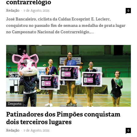
contrarrelógio
-
Redação
7 de Agosto, 2025
0
José Bancaleiro, ciclista da Caldas Ecosprint E. Leclerc,
conquistou no passado fim de semana a medalha de prata lugar
no Campeonato Nacional de Contrarrelógio,...
Desporto
Patinadores dos Pimpões conquistam
dois terceiros lugares
-
Redação
7 de Agosto, 2025
0