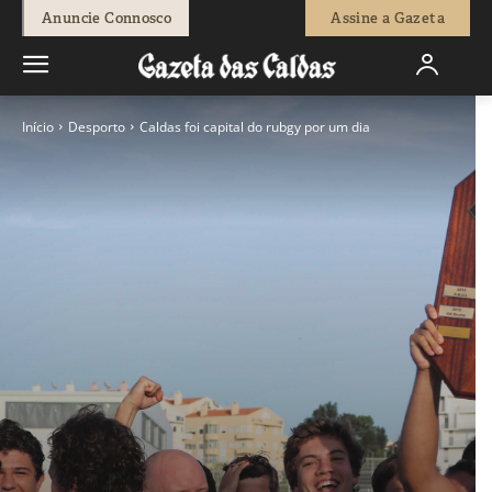
Anuncie Connosco
Assine a Gazeta
Início
Desporto
Caldas foi capital do rubgy por um dia