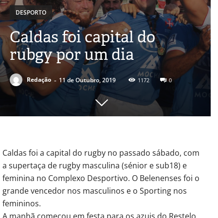
DESPORTO
Caldas foi capital do
rubgy por um dia
-
Redação
11 de Outubro, 2019
1172
0
Caldas foi a capital do rugby no passado sábado, com
a supertaça de rugby masculina (sénior e sub18) e
feminina no Complexo Desportivo. O Belenenses foi o
grande vencedor nos masculinos e o Sporting nos
femininos.
A manhã começou em festa para os azuis do Restelo,