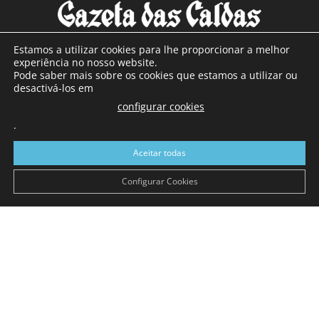
Estamos a utilizar cookies para lhe proporcionar a melhor
experiência no nosso website.
Pode saber mais sobre os cookies que estamos a utilizar ou
SOBRE NÓS
desactivá-los em
configurar cookies
Com sede nas Caldas da Rainha e mais de 90 anos de
.
existência, é o jornal regional com maior número de leitores
a sul de distrito de Leiria, com mais de 40.000 leitores por
Aceitar todas
toda a região Oeste. Jornal com distribuição em Portugal
Continental e assinatura online.
Configurar Cookies
SIGA-NOS
© Gazeta das Caldas - 2026