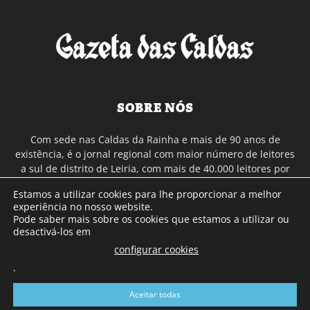
SOBRE NÓS
Com sede nas Caldas da Rainha e mais de 90 anos de
existência, é o jornal regional com maior número de leitores
a sul de distrito de Leiria, com mais de 40.000 leitores por
toda a região Oeste. Jornal com distribuição em Portugal
Estamos a utilizar cookies para lhe proporcionar a melhor
Continental e assinatura online.
experiência no nosso website.
Pode saber mais sobre os cookies que estamos a utilizar ou
desactivá-los em
SIGA-NOS
configurar cookies
.
Aceitar todas