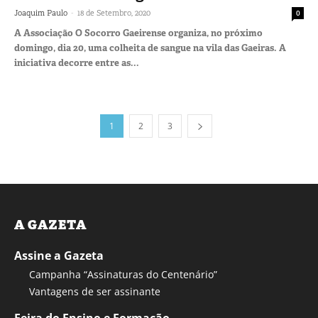
-
Joaquim Paulo
18 de Setembro, 2020
0
A Associação O Socorro Gaeirense organiza, no próximo
domingo, dia 20, uma colheita de sangue na vila das Gaeiras. A
iniciativa decorre entre as...
1
2
3
A GAZETA
Assine a Gazeta
Campanha “Assinaturas do Centenário”
Vantagens de ser assinante
Feira do Ensino e Formação