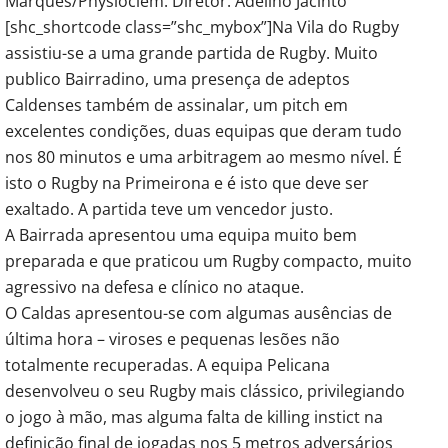
Marques/Physioclem. Diretor: Adelino Jacinto
[shc_shortcode class=”shc_mybox”]Na Vila do Rugby
assistiu-se a uma grande partida de Rugby. Muito
publico Bairradino, uma presença de adeptos
Caldenses também de assinalar, um pitch em
excelentes condições, duas equipas que deram tudo
nos 80 minutos e uma arbitragem ao mesmo nível. É
isto o Rugby na Primeirona e é isto que deve ser
exaltado. A partida teve um vencedor justo.
A Bairrada apresentou uma equipa muito bem
preparada e que praticou um Rugby compacto, muito
agressivo na defesa e clínico no ataque.
O Caldas apresentou-se com algumas ausências de
última hora – viroses e pequenas lesões não
totalmente recuperadas. A equipa Pelicana
desenvolveu o seu Rugby mais clássico, privilegiando
o jogo à mão, mas alguma falta de killing instict na
definição final de jogadas nos 5 metros adversários