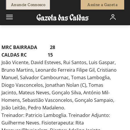
-
Redação
28 de Outubro, 2016
873
0
Anuncie Connosco
Assine a Gazeta
Início
Desporto
Caldas RC perde na Bairrada mas deixa boas
indicações
MRC BAIRRADA 28
CALDAS RC 15
João Vicente, David Esteves, Rui Santos, Luis Gaspar,
Bruno Martins, Leonardo Ferreira Filipe Gil, Cristiano
Manuel, Salvador Cambournac, Tomas Lamboglia,
Diogo Vasconcelos, Jonathan Nolan (C), Tomas
Jacinto, Mateus Neves, Gonçalo Silva, António Mil-
Homens, Sebastião Vasconcelos, Gonçalo Sampaio,
João Leitão, Pedro Madaleno.
Treinador: Patricio Lamboglia. Treinador Adjunto:
Guilherme Neves. Fisioterapeuta: Rita