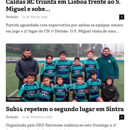
Caldas RC triunfa em Lisboa frente ao S.
Miguel e sobe...
-
Redação
15 de Março, 2019
0
Partida aguardada com expectativa por ambas as equipas, estava
em jogo o 5º lugar do CN 1ª Divisão. O S. Miguel vinha de uma...
Desporto
Sub14 repetem o segundo lugar em Sintra
-
Redação
22 de Fevereiro, 2019
0
Organizada pelo GDU Sintrense realizou-se este Domingo a 3ª