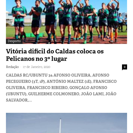
Desporto
Vitória difícil do Caldas coloca os
Pelicanos no 3º lugar
-
Redação
17 de Janeiro, 2020
0
CALDAS RC/UBUNTU 34 AFONSO OLIVEIRA, AFONSO
PECEGUEIRO (3T, 1P), ANTÓNIO MALTEZ (1E), FRANCISCO
OLIVEIRA, FRANCISCO RIBEIRO, GONÇALO AFONSO
(UBUNTU), GUILHERME COLMONERO, JOÃO LAMI, JOÃO
SALVADOR,...