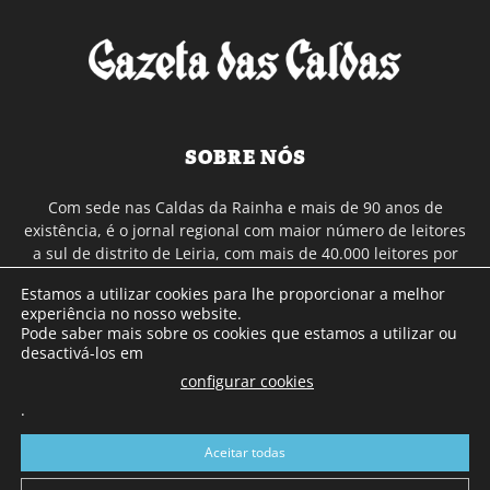
SOBRE NÓS
Com sede nas Caldas da Rainha e mais de 90 anos de
existência, é o jornal regional com maior número de leitores
a sul de distrito de Leiria, com mais de 40.000 leitores por
toda a região Oeste. Jornal com distribuição em Portugal
Estamos a utilizar cookies para lhe proporcionar a melhor
Continental e assinatura online.
experiência no nosso website.
Pode saber mais sobre os cookies que estamos a utilizar ou
desactivá-los em
SIGA-NOS
configurar cookies
.
Aceitar todas