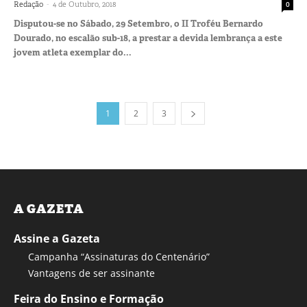
-
Redação
4 de Outubro, 2018
0
Disputou-se no Sábado, 29 Setembro, o II Troféu Bernardo
Dourado, no escalão sub-18, a prestar a devida lembrança a este
jovem atleta exemplar do...
1
2
3
A GAZETA
Assine a Gazeta
Campanha “Assinaturas do Centenário”
Vantagens de ser assinante
Feira do Ensino e Formação