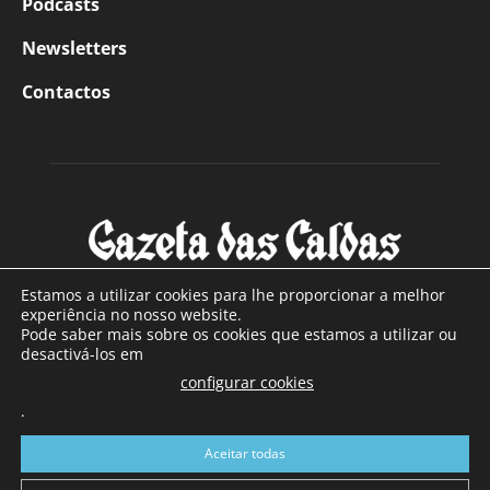
Podcasts
Newsletters
Contactos
Estamos a utilizar cookies para lhe proporcionar a melhor
experiência no nosso website.
Pode saber mais sobre os cookies que estamos a utilizar ou
SOBRE NÓS
desactivá-los em
configurar cookies
Com sede nas Caldas da Rainha e mais de 90 anos de
.
existência, é o jornal regional com maior número de leitores
a sul de distrito de Leiria, com mais de 40.000 leitores por
Aceitar todas
toda a região Oeste. Jornal com distribuição em Portugal
Continental e assinatura online.