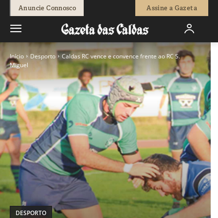
Anuncie Connosco
Assine a Gazeta
Início
Desporto
Caldas RC vence e convence frente ao RC S.
Miguel
DESPORTO