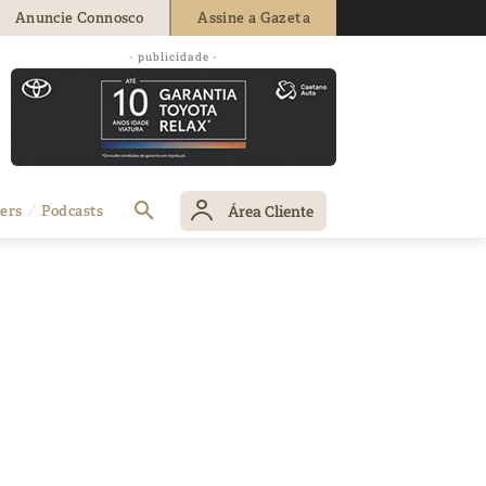
Anuncie Connosco
Assine a Gazeta
- publicidade -
Área Cliente
ers
Podcasts