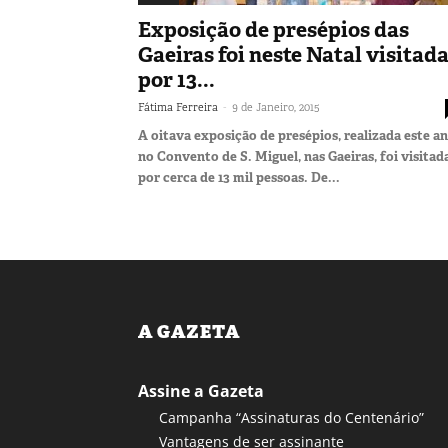
Exposição de presépios das
Gaeiras foi neste Natal visitad
por 13...
-
Fátima Ferreira
9 de Janeiro, 2015
A oitava exposição de presépios, realizada este a
no Convento de S. Miguel, nas Gaeiras, foi visitad
por cerca de 13 mil pessoas. De...
A GAZETA
Assine a Gazeta
Campanha “Assinaturas do Centenário”
Vantagens de ser assinante