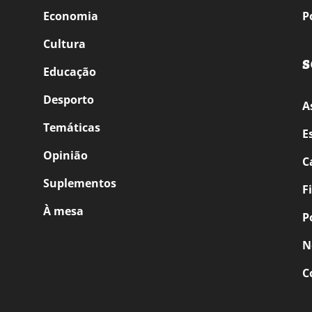
Economia
P
Cultura
S
Educação
Desporto
A
Temáticas
E
Opinião
C
Suplementos
F
À mesa
P
N
C