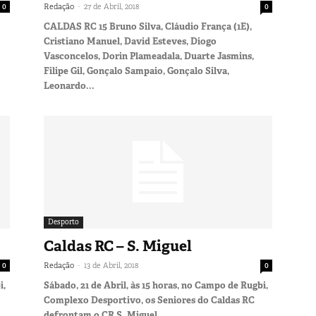
-
0
Redação
27 de Abril, 2018
0
CALDAS RC 15 Bruno Silva, Cláudio França (1E),
Cristiano Manuel, David Esteves, Diogo
Vasconcelos, Dorin Plameadala, Duarte Jasmins,
Filipe Gil, Gonçalo Sampaio, Gonçalo Silva,
Leonardo...
Desporto
Caldas RC – S. Miguel
-
0
Redação
13 de Abril, 2018
0
i,
Sábado, 21 de Abril, às 15 horas, no Campo de Rugbi,
Complexo Desportivo, os Seniores do Caldas RC
defrontam o CR S. Miguel.