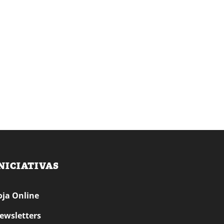
NICIATIVAS
oja Online
ewsletters