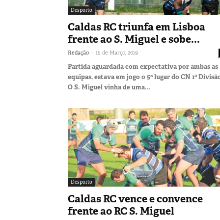
Desporto
Caldas RC triunfa em Lisboa
frente ao S. Miguel e sobe...
-
Redação
15 de Março, 2019
Partida aguardada com expectativa por ambas as
equipas, estava em jogo o 5º lugar do CN 1ª Divisã
O S. Miguel vinha de uma...
Desporto
Caldas RC vence e convence
frente ao RC S. Miguel