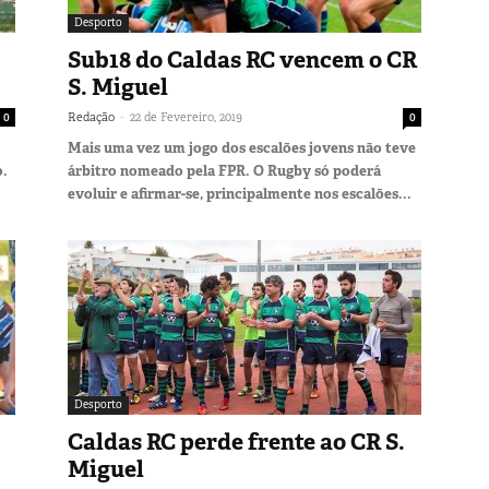
Desporto
Sub18 do Caldas RC vencem o CR
S. Miguel
-
0
Redação
22 de Fevereiro, 2019
0
Mais uma vez um jogo dos escalões jovens não teve
o.
árbitro nomeado pela FPR. O Rugby só poderá
evoluir e afirmar-se, principalmente nos escalões...
Desporto
Caldas RC perde frente ao CR S.
Miguel