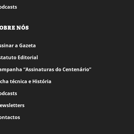
odcasts
OBRE NÓS
ssinar a Gazeta
statuto Editorial
ampanha “Assinaturas do Centenário”
icha técnica e História
odcasts
ewsletters
ontactos