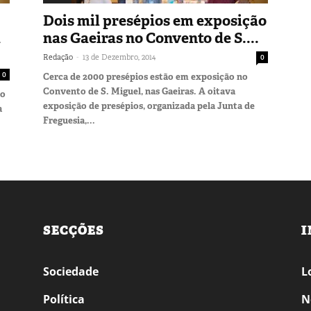
Dois mil presépios em exposição
a
nas Gaeiras no Convento de S....
-
Redação
13 de Dezembro, 2014
0
0
Cerca de 2000 presépios estão em exposição no
Convento de S. Miguel, nas Gaeiras. A oitava
no
exposição de presépios, organizada pela Junta de
a
Freguesia,...
SECÇÕES
I
Sociedade
L
Política
N