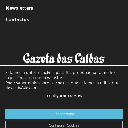
Newsletters
Contactos
Estamos a utilizar cookies para lhe proporcionar a melhor
experiência no nosso website.
Pode saber mais sobre os cookies que estamos a utilizar ou
SOBRE NÓS
desactivá-los em
configurar cookies
Com sede nas Caldas da Rainha e mais de 90 anos de
.
existência, é o jornal regional com maior número de leitores
a sul de distrito de Leiria, com mais de 40.000 leitores por
Aceitar todas
toda a região Oeste. Jornal com distribuição em Portugal
Continental e assinatura online.
Configurar Cookies