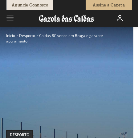
Anuncie Connosco
Assine a Gazeta
Início
Desporto
Caldas RC vence em Braga e garante
apuramento
DESPORTO