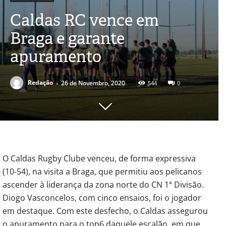
Caldas RC vence em
Braga e garante
apuramento
-
Redação
26 de Novembro, 2020
544
0
O Caldas Rugby Clube venceu, de forma expressiva
(10-54), na visita a Braga, que permitiu aos pelicanos
ascender à liderança da zona norte do CN 1ª Divisão.
Diogo Vasconcelos, com cinco ensaios, foi o jogador
em destaque. Com este desfecho, o Caldas assegurou
o apuramento para o top6 daquele escalão, em que