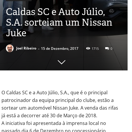
Caldas SC e Auto Júlio,
S.A. sorteiam um Nissan
Juke
-
Joel Ribeiro
15 de Dezembro, 2017
1715
0
O Caldas SC e a Auto Júlio, S.A., que é o principal
patrocinador da equipa principal do clube, estão a
sortear um automóvel Nissan Juke. A venda das rifas
já está a decorrer até 30 de Março de 2018.
A iniciativa foi apresentada à imprensa local no
passado dia 6 de Dezembro no concessionário