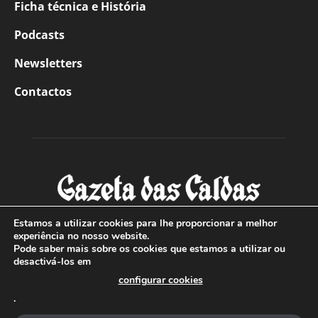
Ficha técnica e História
Podcasts
Newsletters
Contactos
Estamos a utilizar cookies para lhe proporcionar a melhor
experiência no nosso website.
Pode saber mais sobre os cookies que estamos a utilizar ou
SOBRE NÓS
desactivá-los em
configurar cookies
Com sede nas Caldas da Rainha e mais de 90 anos de
.
existência, é o jornal regional com maior número de leitores
a sul de distrito de Leiria, com mais de 40.000 leitores por