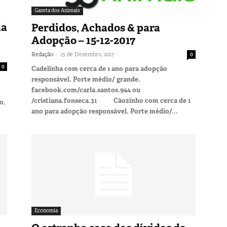
Gazeta dos Animais
da
Perdidos, Achados & para
Adopção – 15-12-2017
-
Redação
15 de Dezembro, 2017
0
0
Cadelinha com cerca de 1 ano para adopção
responsável. Porte médio/ grande.
facebook.com/carla.santos.944 ou
/cristiana.fonseca.31 Cãozinho com cerca de 1
o,
ano para adopção responsável. Porte médio/...
Economia