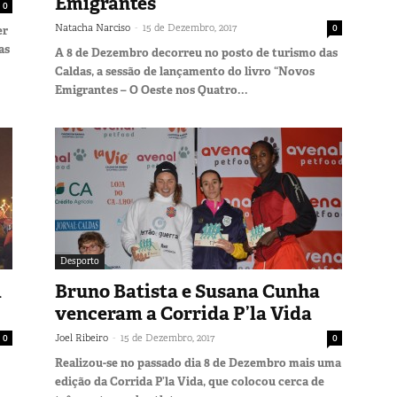
Emigrantes”
0
-
Natacha Narciso
15 de Dezembro, 2017
0
er
as
A 8 de Dezembro decorreu no posto de turismo das
Caldas, a sessão de lançamento do livro “Novos
Emigrantes – O Oeste nos Quatro...
Desporto
m
Bruno Batista e Susana Cunha
venceram a Corrida P’la Vida
-
0
Joel Ribeiro
15 de Dezembro, 2017
0
Realizou-se no passado dia 8 de Dezembro mais uma
edição da Corrida P’la Vida, que colocou cerca de