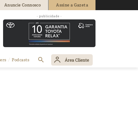
Anuncie Connosco
Assine a Gazeta
- publicidade -
Área Cliente
ers
Podcasts