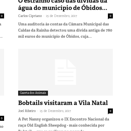
O estranho caso das dívidas da
água do município de Óbidos...
-
0
Carlos Cipriano
15 de Dezembro, 2017
0
a
Uma auditoria às contas da Câmara Municipal das
Caldas da Rainha detectou uma dívida antiga de 780
..
mil euros do município de Óbidos, cuja...
Gazeta dos Animais
Bobtails visitaram a Vila Natal
-
Joel Ribeiro
15 de Dezembro, 2017
0
0
A Pet Nanny organizou o IX Encontro Nacional da
raça Old English Sheepdog - mais conhecida por
no