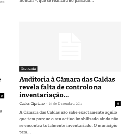
Bobtail –, que se realizou no passado...
ões
Economia
é
Auditoria à Câmara das Caldas
revela falta de controlo na
inventariação...
0
-
Carlos Cipriano
15 de Dezembro, 2017
0
e
s
A Câmara das Caldas não sabe exactamente aquilo
que tem porque o seu activo imobilizado ainda não
se encontra totalmente inventariado. O município
tem...