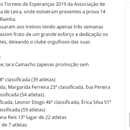
 o Torneio de Esperanças 2019 da Associação de
ra de Leira, onde estiveram presentes a prova 14
 Rainha.
ssaram aos treinos tendo apenas três semanas
a assim fruto de um grande esforço e dedicação os
ções, deixando o clube orgulhoso das suas
:
que; Iara Camacho (apenas promoção sem
ª classificada (39 atletas)
cada, Margarida Ferreira 23ª classificada, Eva Pereira
sificada (54 atletas).
ficada, Leonor Diogo 46ª classificada, Érica Silva 51ª
ssificada (59 atletas)
ana Reis 13º lugar de 22 atletas
 de 7 atletas