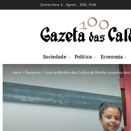
Quinta-feira, 6 _ Agosto _ 2026, 16:46
Sociedade
Política
Economia
Início
Desporto
Casa do Benfica das Caldas da Rainha conquista dois 