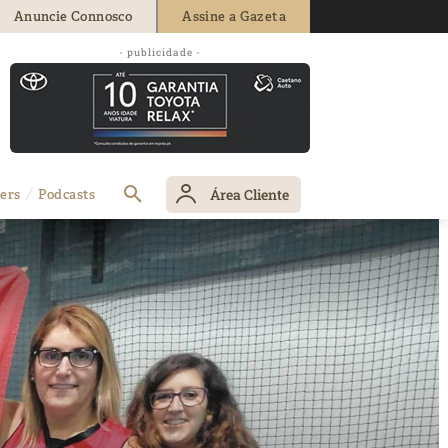
Anuncie Connosco
Assine a Gazeta
- publicidade -
Área Cliente
ers
Podcasts