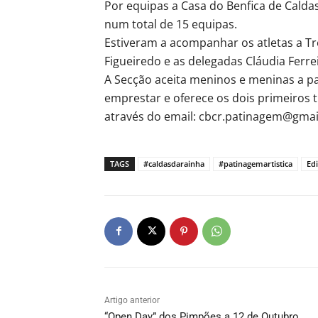
Por equipas a Casa do Benfica de Calda
num total de 15 equipas.
Estiveram a acompanhar os atletas a Tr
Figueiredo e as delegadas Cláudia Ferreir
A Secção aceita meninos e meninas a pa
emprestar e oferece os dois primeiros t
através do email: cbcr.patinagem@gmail
TAGS
#caldasdarainha
#patinagemartistica
Ed
Artigo anterior
“Open Day” dos Pimpões a 12 de Outubro