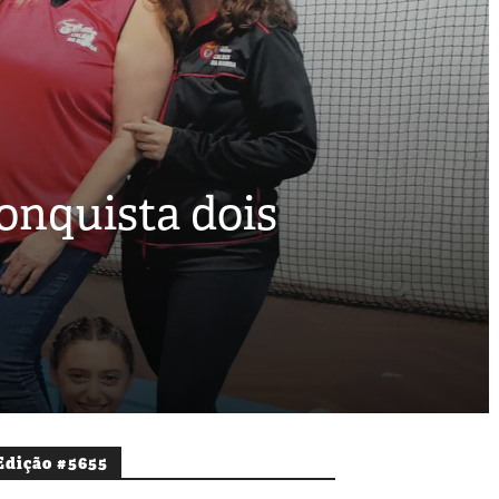
onquista dois
Edição #5655