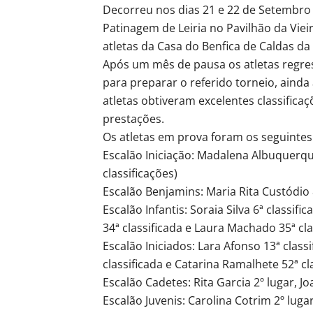
Decorreu nos dias 21 e 22 de Setembro
Patinagem de Leiria no Pavilhão da Viei
atletas da Casa do Benfica de Caldas da
Após um mês de pausa os atletas regre
para preparar o referido torneio, aind
atletas obtiveram excelentes classifica
prestações.
Os atletas em prova foram os seguintes
Escalão Iniciação: Madalena Albuquer
classificações)
Escalão Benjamins: Maria Rita Custódio 8
Escalão Infantis: Soraia Silva 6ª classifi
34ª classificada e Laura Machado 35ª clas
Escalão Iniciados: Lara Afonso 13ª classi
classificada e Catarina Ramalhete 52ª cla
Escalão Cadetes: Rita Garcia 2º lugar, Jo
Escalão Juvenis: Carolina Cotrim 2º lugar