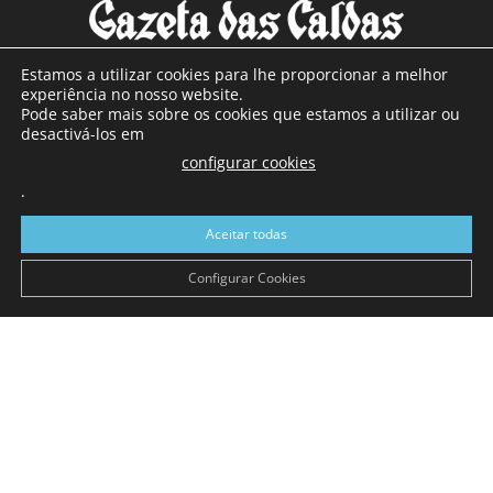
Estamos a utilizar cookies para lhe proporcionar a melhor
experiência no nosso website.
Pode saber mais sobre os cookies que estamos a utilizar ou
SOBRE NÓS
desactivá-los em
configurar cookies
Com sede nas Caldas da Rainha e mais de 90 anos de
.
existência, é o jornal regional com maior número de leitores
a sul de distrito de Leiria, com mais de 40.000 leitores por
Aceitar todas
toda a região Oeste. Jornal com distribuição em Portugal
Continental e assinatura online.
Configurar Cookies
SIGA-NOS
© Gazeta das Caldas - 2026