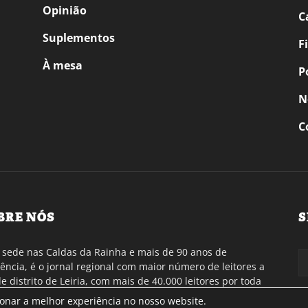
Opinião
C
Suplementos
F
À mesa
P
N
C
BRE NÓS
S
sede nas Caldas da Rainha e mais de 90 anos de
tência, é o jornal regional com maior número de leitores a
de distrito de Leiria, com mais de 40.000 leitores por toda
gião Oeste. Jornal com distribuição em Portugal
ionar a melhor experiência no nosso website.