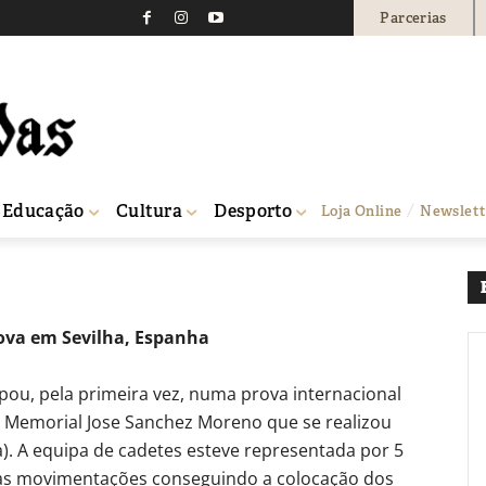
Parcerias
 Martins trouxe bronze 
a no estrangeiro
0
Educação
Cultura
Desporto
Loja Online
Newslett
Ecosprint-Nutea no estrangeiro
ova em Sevilha, Espanha
pou, pela primeira vez, numa prova internacional
I Memorial Jose Sanchez Moreno que se realizou
. A equipa de cadetes esteve representada por 5
 às movimentações conseguindo a colocação dos