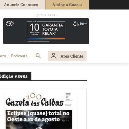
Anuncie Connosco
Assine a Gazeta
na estreia da
- publicidade -
Área Cliente
ers
Podcasts
Edição #5655