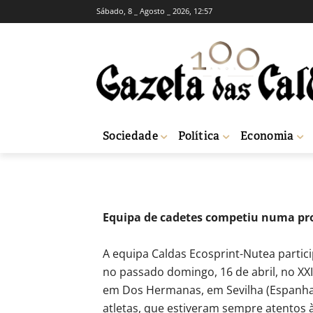
Sábado, 8 _ Agosto _ 2026, 12:57
Ciclismo: Dinis
Ecosprint-Nute
-
Joel Ribeiro
22 de Abril, 2023
935
Sociedade
Política
Economia
Início
Desporto
Ciclismo: Dinis Martins trouxe bronze na estreia da 
Equipa de cadetes competiu numa pr
A equipa Caldas Ecosprint-Nutea partici
no passado domingo, 16 de abril, no XX
em Dos Hermanas, em Sevilha (Espanha)
atletas, que estiveram sempre atentos