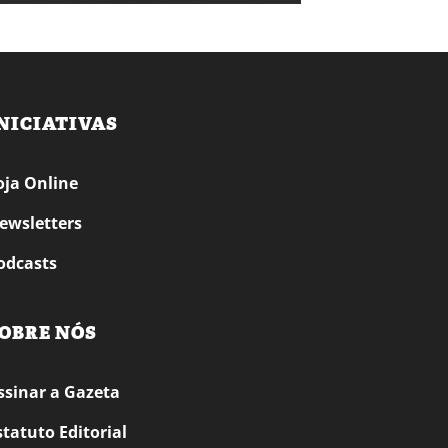
NICIATIVAS
oja Online
ewsletters
odcasts
OBRE NÓS
ssinar a Gazeta
statuto Editorial