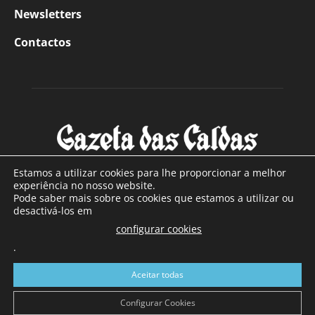
Newsletters
Contactos
Estamos a utilizar cookies para lhe proporcionar a melhor
experiência no nosso website.
Pode saber mais sobre os cookies que estamos a utilizar ou
SOBRE NÓS
desactivá-los em
configurar cookies
Com sede nas Caldas da Rainha e mais de 90 anos de
.
existência, é o jornal regional com maior número de leitores
a sul de distrito de Leiria, com mais de 40.000 leitores por
Aceitar todas
toda a região Oeste. Jornal com distribuição em Portugal
Continental e assinatura online.
Configurar Cookies