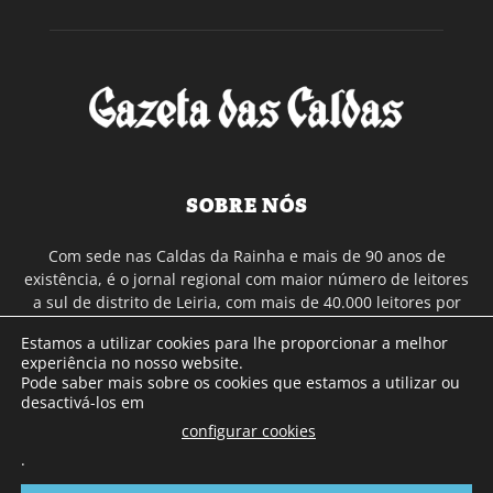
SOBRE NÓS
Com sede nas Caldas da Rainha e mais de 90 anos de
existência, é o jornal regional com maior número de leitores
a sul de distrito de Leiria, com mais de 40.000 leitores por
toda a região Oeste. Jornal com distribuição em Portugal
Estamos a utilizar cookies para lhe proporcionar a melhor
Continental e assinatura online.
experiência no nosso website.
Pode saber mais sobre os cookies que estamos a utilizar ou
desactivá-los em
SIGA-NOS
configurar cookies
.