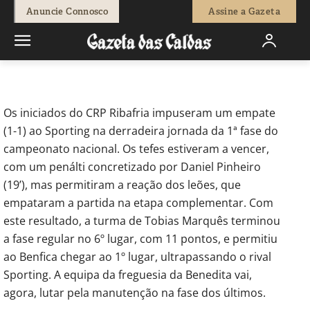
-
Redação
17 de Janeiro, 2020
683
0
Anuncie Connosco
Assine a Gazeta
Início
Desporto
CRP Ribafria trava Sporting
Os iniciados do CRP Ribafria impuseram um empate
(1-1) ao Sporting na derradeira jornada da 1ª fase do
campeonato nacional. Os tefes estiveram a vencer,
com um penálti concretizado por Daniel Pinheiro
(19’), mas permitiram a reação dos leões, que
empataram a partida na etapa complementar. Com
este resultado, a turma de Tobias Marquês terminou
a fase regular no 6º lugar, com 11 pontos, e permitiu
ao Benfica chegar ao 1º lugar, ultrapassando o rival
Sporting. A equipa da freguesia da Benedita vai,
agora, lutar pela manutenção na fase dos últimos.