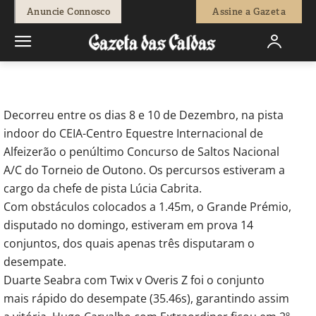
-
Redação
15 de Dezembro, 2017
891
0
Anuncie Connosco
Assine a Gazeta
Início
Desporto
Duarte Seabra vence Grande prémio no CEIA
Decorreu entre os dias 8 e 10 de Dezembro, na pista
indoor do CEIA-Centro Equestre Internacional de
Alfeizerão o penúltimo Concurso de Saltos Nacional
A/C do Torneio de Outono. Os percursos estiveram a
cargo da chefe de pista Lúcia Cabrita.
Com obstáculos colocados a 1.45m, o Grande Prémio,
disputado no domingo, estiveram em prova 14
conjuntos, dos quais apenas três disputaram o
desempate.
Duarte Seabra com Twix v Overis Z foi o conjunto
mais rápido do desempate (35.46s), garantindo assim