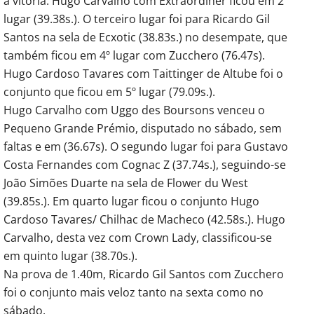
a vitória. Hugo Carvalho com Extraordiner ficou em 2º
lugar (39.38s.). O terceiro lugar foi para Ricardo Gil
Santos na sela de Ecxotic (38.83s.) no desempate, que
também ficou em 4º lugar com Zucchero (76.47s).
Hugo Cardoso Tavares com Taittinger de Altube foi o
conjunto que ficou em 5º lugar (79.09s.).
Hugo Carvalho com Uggo des Boursons venceu o
Pequeno Grande Prémio, disputado no sábado, sem
faltas e em (36.67s). O segundo lugar foi para Gustavo
Costa Fernandes com Cognac Z (37.74s.), seguindo-se
João Simões Duarte na sela de Flower du West
(39.85s.). Em quarto lugar ficou o conjunto Hugo
Cardoso Tavares/ Chilhac de Macheco (42.58s.). Hugo
Carvalho, desta vez com Crown Lady, classificou-se
em quinto lugar (38.70s.).
Na prova de 1.40m, Ricardo Gil Santos com Zucchero
foi o conjunto mais veloz tanto na sexta como no
sábado.