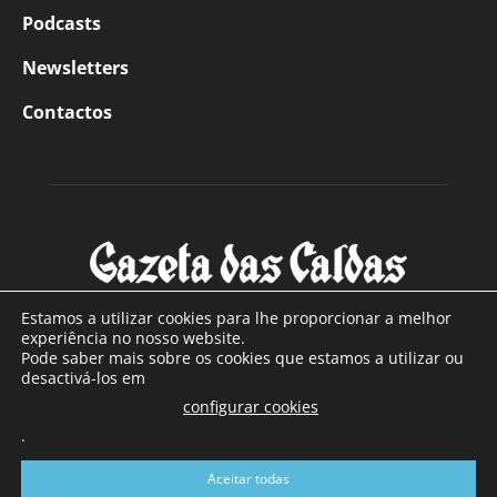
Podcasts
Newsletters
Contactos
Estamos a utilizar cookies para lhe proporcionar a melhor
experiência no nosso website.
Pode saber mais sobre os cookies que estamos a utilizar ou
SOBRE NÓS
desactivá-los em
configurar cookies
Com sede nas Caldas da Rainha e mais de 90 anos de
.
existência, é o jornal regional com maior número de leitores
a sul de distrito de Leiria, com mais de 40.000 leitores por
Aceitar todas
toda a região Oeste. Jornal com distribuição em Portugal