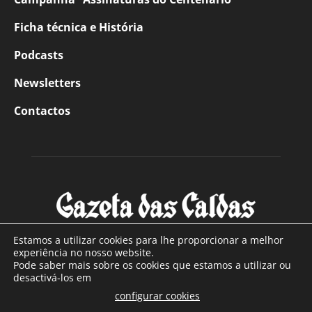
Ficha técnica e História
Podcasts
Newsletters
Contactos
Estamos a utilizar cookies para lhe proporcionar a melhor
experiência no nosso website.
Pode saber mais sobre os cookies que estamos a utilizar ou
SOBRE NÓS
desactivá-los em
configurar cookies
Com sede nas Caldas da Rainha e mais de 90 anos de