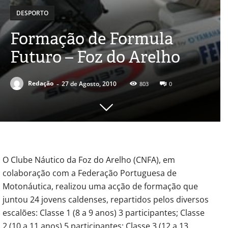
DESPORTO
Formação de Formula
Futuro – Foz do Arelho
-
Redação
27 de Agosto, 2010
803
0
O Clube Náutico da Foz do Arelho (CNFA), em
colaboração com a Federação Portuguesa de
Motonáutica, realizou uma acção de formação que
juntou 24 jovens caldenses, repartidos pelos diversos
escalões: Classe 1 (8 a 9 anos) 3 participantes; Classe
2 (10 a 11 anos) 5 participantes; Classe 3 (12 a 13