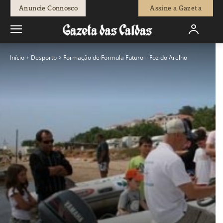
Anuncie Connosco
Assine a Gazeta
Início
Desporto
Formação de Formula Futuro – Foz do Arelho