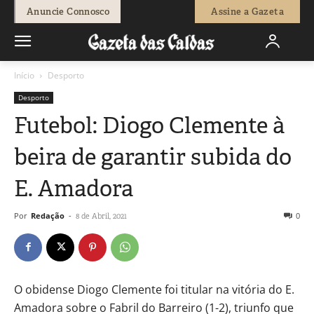
Anuncie Connosco
Assine a Gazeta
Início
Desporto
Desporto
Futebol: Diogo Clemente à
beira de garantir subida do
E. Amadora
Por
Redação
-
0
8 de Abril, 2021
O obidense Diogo Clemente foi titular na vitória do E.
Amadora sobre o Fabril do Barreiro (1-2), triunfo que