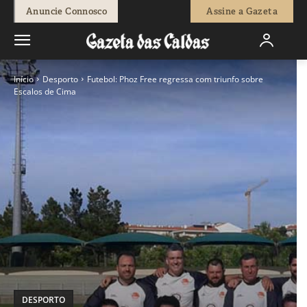
Anuncie Connosco
Assine a Gazeta
Início
Desporto
Futebol: Phoz Free regressa com triunfo sobre
Escalos de Cima
DESPORTO