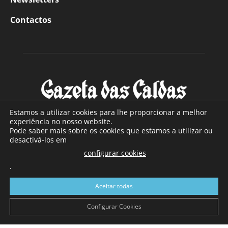
Contactos
Estamos a utilizar cookies para lhe proporcionar a melhor
experiência no nosso website.
Pode saber mais sobre os cookies que estamos a utilizar ou
SOBRE NÓS
desactivá-los em
configurar cookies
Com sede nas Caldas da Rainha e mais de 90 anos de
.
existência, é o jornal regional com maior número de leitores
a sul de distrito de Leiria, com mais de 40.000 leitores por
Aceitar todas
toda a região Oeste. Jornal com distribuição em Portugal
Continental e assinatura online.
Configurar Cookies