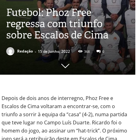
Futebol: Phoz Free
regressa com triunfo
sobre Escalos de Cima
-
Redação
15 de Junho, 2022
368
0
Depois de dois anos de interregno, Phoz Free e
Escalos de Cima voltaram a encontrar-se, com o
triunfo a sorrir à equipa da “casa” (4-2), numa partida
que teve lugar no Campo Luís Duarte. Ricardo foi o
homem do jogo, ao assinar um “hat-trick”. O próximo
jogo será a retribuição deste em Escalos de Cima,