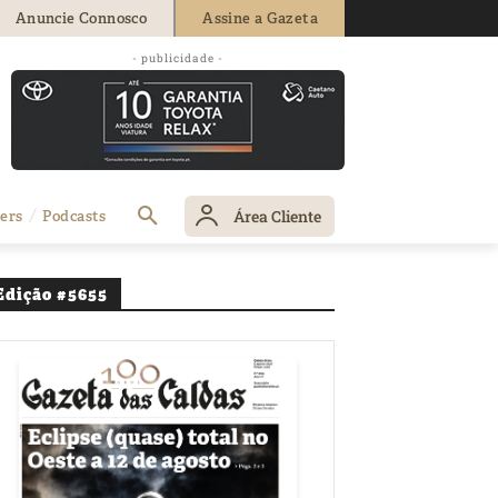
Anuncie Connosco
Assine a Gazeta
ha ao vencer a
- publicidade -
Área Cliente
ers
Podcasts
Edição #5655