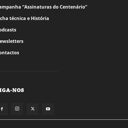
ampanha “Assinaturas do Centenário”
icha técnica e História
odcasts
ewsletters
ontactos
IGA-NOS