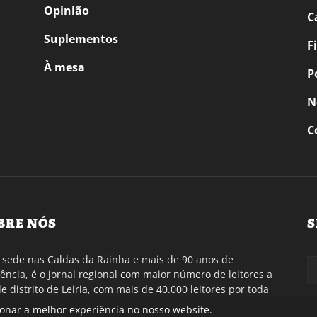
Opinião
C
Suplementos
F
À mesa
P
N
C
BRE NÓS
S
sede nas Caldas da Rainha e mais de 90 anos de
tência, é o jornal regional com maior número de leitores a
de distrito de Leiria, com mais de 40.000 leitores por toda
gião Oeste. Jornal com distribuição em Portugal
ionar a melhor experiência no nosso website.