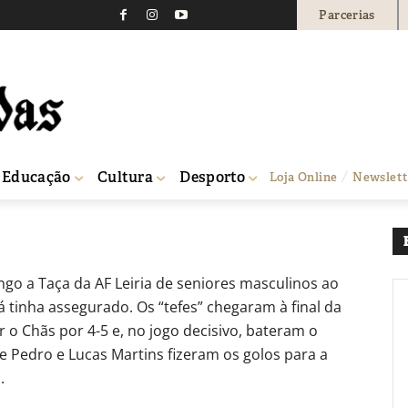
Parcerias
bafria garante dobradin
0
Educação
Cultura
Desporto
Loja Online
Newslett
aça distrital
go a Taça da AF Leiria de seniores masculinos ao
 tinha assegurado. Os “tefes” chegaram à final da
er o Chãs por 4-5 e, no jogo decisivo, bateram o
ue Pedro e Lucas Martins fizeram os golos para a
.