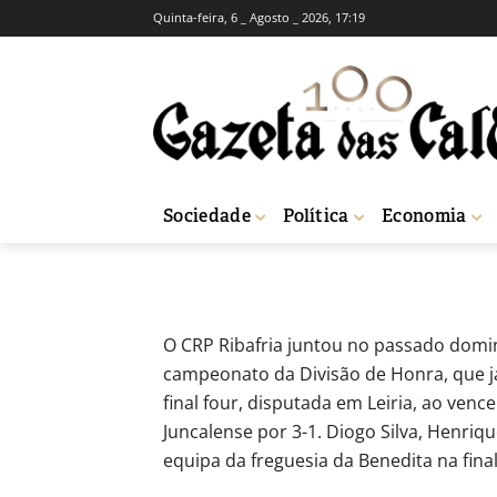
Quinta-feira, 6 _ Agosto _ 2026, 17:19
Futsal – CRP Ri
Taça distrital
-
Joel Ribeiro
22 de Maio, 2025
203
Sociedade
Política
Economia
Início
Desporto
Futsal - CRP Ribafria garante dobradinha ao vencer a T
O CRP Ribafria juntou no passado domin
campeonato da Divisão de Honra, que já
final four, disputada em Leiria, ao venc
Juncalense por 3-1. Diogo Silva, Henriq
equipa da freguesia da Benedita na final