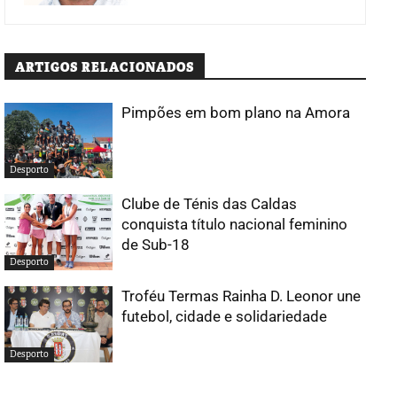
ARTIGOS RELACIONADOS
Pimpões em bom plano na Amora
Desporto
Clube de Ténis das Caldas
conquista título nacional feminino
de Sub-18
Desporto
Troféu Termas Rainha D. Leonor une
futebol, cidade e solidariedade
Desporto