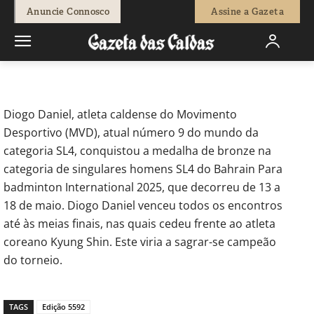
-
Joel Ribeiro
22 de Maio, 2025
225
0
Anuncie Connosco
Assine a Gazeta
Início
Desporto
Badminton - Diogo Daniel conquista o bronze no
Bahrain International
Diogo Daniel, atleta caldense do Movimento
Desportivo (MVD), atual número 9 do mundo da
categoria SL4, conquistou a medalha de bronze na
categoria de singulares homens SL4 do Bahrain Para
badminton International 2025, que decorreu de 13 a
18 de maio. Diogo Daniel venceu todos os encontros
até às meias finais, nas quais cedeu frente ao atleta
coreano Kyung Shin. Este viria a sagrar-se campeão
do torneio.
TAGS
Edição 5592