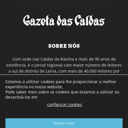
SOBRE NÓS
Com sede nas Caldas da Rainha e mais de 90 anos de
existência, é o jornal regional com maior número de leitores
a sul de distrito de Leiria, com mais de 40.000 leitores por
toda a região Oeste. Jornal com distribuição em Portugal
Estamos a utilizar cookies para lhe proporcionar a melhor
Continental e assinatura online.
experiência no nosso website.
Pode saber mais sobre os cookies que estamos a utilizar ou
desactivá-los em
SIGA-NOS
configurar cookies
.
Aceitar todas