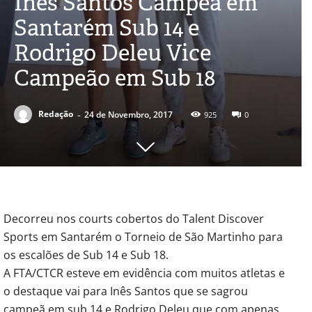
Inês Santos Campeã em
Santarém Sub 14 e
Rodrigo Deleu Vice
Campeão em Sub 18
-
Redação
24 de Novembro, 2017
925
0
Decorreu nos courts cobertos do Talent Discover
Sports em Santarém o Torneio de São Martinho para
os escalões de Sub 14 e Sub 18.
A FTA/CTCR esteve em evidência com muitos atletas e
o destaque vai para Inês Santos que se sagrou
campeã em sub 14 e Rodrigo Deleu que com apenas