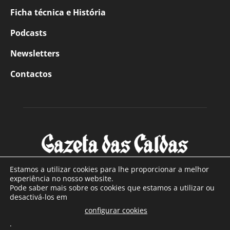
Ficha técnica e História
Podcasts
Newsletters
Contactos
Estamos a utilizar cookies para lhe proporcionar a melhor
experiência no nosso website.
Pode saber mais sobre os cookies que estamos a utilizar ou
SOBRE NÓS
desactivá-los em
configurar cookies
Com sede nas Caldas da Rainha e mais de 90 anos de
.
existência, é o jornal regional com maior número de leitores