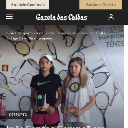
Anuncie Connosco
Assine a Gazeta
Início
Desporto
Inês Santos Campeã em Santarém Sub 14 e
Rodrigo Deleu Vice Campeão...
DESPORTO