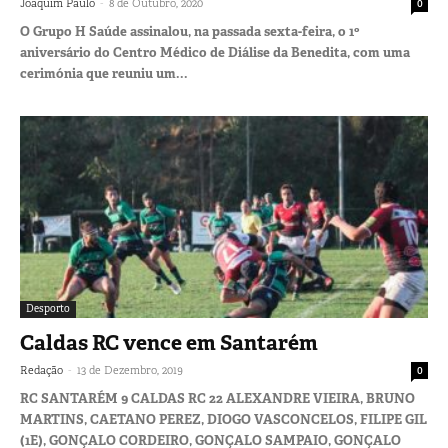
-
Joaquim Paulo
8 de Outubro, 2020
0
O Grupo H Saúde assinalou, na passada sexta-feira, o 1º
aniversário do Centro Médico de Diálise da Benedita, com uma
cerimónia que reuniu um...
Desporto
Caldas RC vence em Santarém
-
Redação
13 de Dezembro, 2019
0
RC SANTARÉM 9 CALDAS RC 22 ALEXANDRE VIEIRA, BRUNO
MARTINS, CAETANO PEREZ, DIOGO VASCONCELOS, FILIPE GIL
(1E), GONÇALO CORDEIRO, GONÇALO SAMPAIO, GONÇALO