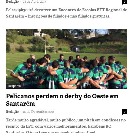
-
Redação
28 de Abril, 2017
0
Pelas 09h30 irá decorrer um Encontro de Escolas BTT Regional de
Santarém – Inscrições de filiados e não filiados gratuitas.
Desporto
Pelicanos perdem o derby do Oeste em
Santarém
-
Redação
16 de Dezembro, 2016
0
Tarde muito agradável, muito publico, um pitch em condições no
recinto da EPC, com vários melhoramentos. Parabéns RC
Santarém. O jogo teve um vencedor indiscutível.