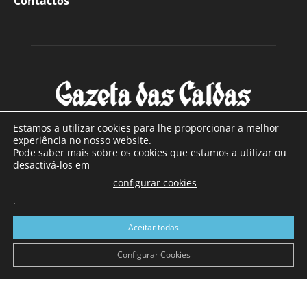
Contactos
Estamos a utilizar cookies para lhe proporcionar a melhor
experiência no nosso website.
Pode saber mais sobre os cookies que estamos a utilizar ou
SOBRE NÓS
desactivá-los em
configurar cookies
Com sede nas Caldas da Rainha e mais de 90 anos de
.
existência, é o jornal regional com maior número de leitores
a sul de distrito de Leiria, com mais de 40.000 leitores por
Aceitar todas
toda a região Oeste. Jornal com distribuição em Portugal
Continental e assinatura online.
Configurar Cookies
SIGA-NOS