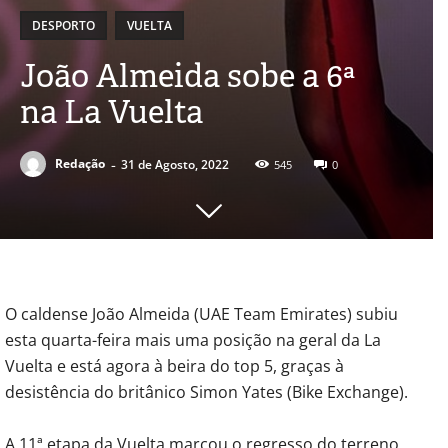
DESPORTO
VUELTA
João Almeida sobe a 6ª
na La Vuelta
-
Redação
31 de Agosto, 2022
545
0
O caldense João Almeida (UAE Team Emirates) subiu
esta quarta-feira mais uma posição na geral da La
Vuelta e está agora à beira do top 5, graças à
desistência do britânico Simon Yates (Bike Exchange).
A 11ª etapa da Vuelta marcou o regresso do terreno