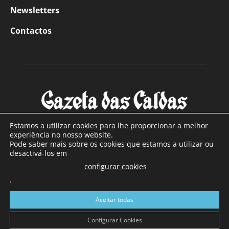
Newsletters
Contactos
Estamos a utilizar cookies para lhe proporcionar a melhor
experiência no nosso website.
Pode saber mais sobre os cookies que estamos a utilizar ou
SOBRE NÓS
desactivá-los em
configurar cookies
Com sede nas Caldas da Rainha e mais de 90 anos de
.
existência, é o jornal regional com maior número de leitores
a sul de distrito de Leiria, com mais de 40.000 leitores por
Aceitar todas
toda a região Oeste. Jornal com distribuição em Portugal
Continental e assinatura online.
Configurar Cookies