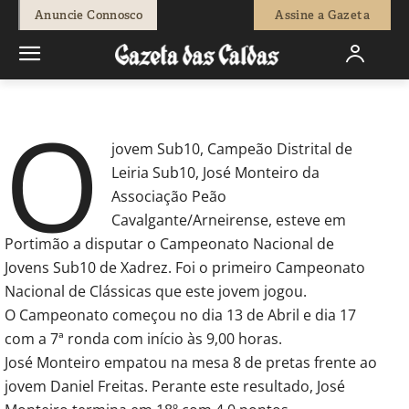
-
Redação
26 de Abril, 2019
629
0
Anuncie Connosco
Assine a Gazeta
Início
Desporto
José Diogo Monteiro (Sub10) participou no
O
Campeonato Nacional de Jovens em Portimão
jovem Sub10, Campeão Distrital de
Leiria Sub10, José Monteiro da
Associação Peão
Cavalgante/Arneirense, esteve em
Portimão a disputar o Campeonato Nacional de
Jovens Sub10 de Xadrez. Foi o primeiro Campeonato
Nacional de Clássicas que este jovem jogou.
O Campeonato começou no dia 13 de Abril e dia 17
com a 7ª ronda com início às 9,00 horas.
José Monteiro empatou na mesa 8 de pretas frente ao
jovem Daniel Freitas. Perante este resultado, José